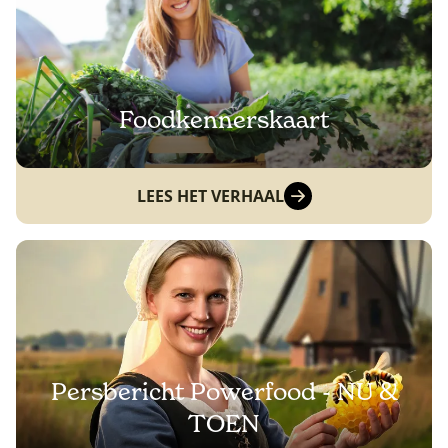
Foodkennerskaart
LEES HET VERHAAL
Persbericht Powerfood - NU &
TOEN