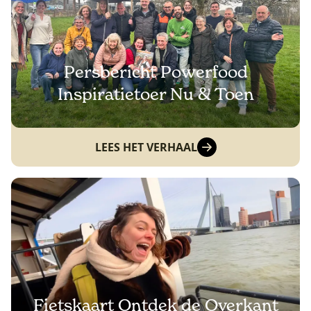
Persbericht Powerfood
Inspiratietoer Nu & Toen
LEES HET VERHAAL
Fietskaart Ontdek de Overkant