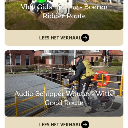
Vlog Gids Tjalling - Boeren
Ridder Route
LEES HET VERHAAL
Audio Schipper Wouter - Witte
Goud Route
LEES HET VERHAAL