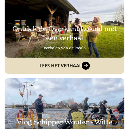
Ontdek de Overkant Lokaal met
een verhaal
verhalen van de locals
LEES HET VERHAAL
Vlog Schipper Wouter - Witte