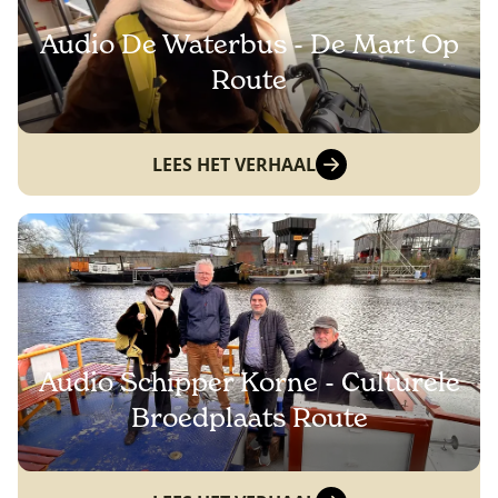
Audio De Waterbus - De Mart Op
Route
LEES HET VERHAAL
Audio Schipper Korne - Culturele
Broedplaats Route