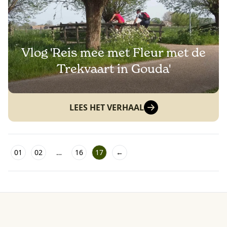
Vlog 'Reis mee met Fleur met de
Trekvaart in Gouda'
LEES HET VERHAAL
01
02
…
16
17
←