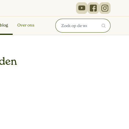
 blog
Over ons
den
en