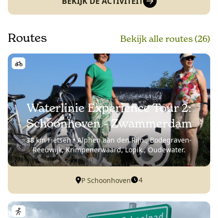
BEKIJK DE ACTIVITEIT
Routes
Bekijk alle routes (26)
Waterlinie Experience Tour 2:
Schoonhoven - Zwammerdam
38
km Fietsen • Alphen aan den Rijn., Bodegraven-
Reeuwijk, Krimpenerwaard, Lopik., Oudewater.
4
P Schoonhoven