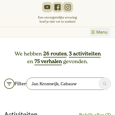
Een onvergetelijke ervaring
hoef je niet ver te zoeken!
Menu
We hebben
26 routes
,
3 activiteiten
en
75 verhalen
gevonden.
Filter
Zoek
Activiteiten
Bekijk alle
s
(3)