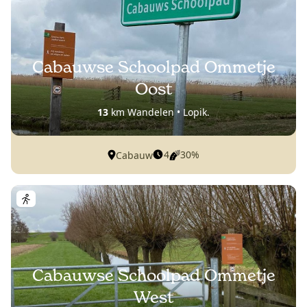
Cabauwse Schoolpad Ommetje
Oost
13
km Wandelen • Lopik.
4
30%
Cabauw
Cabauwse Schoolpad Ommetje
West