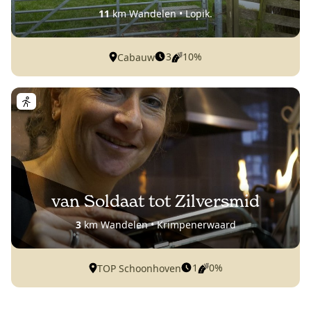
11
km Wandelen • Lopik.
3
10%
Cabauw
van Soldaat tot Zilversmid
3
km Wandelen • Krimpenerwaard
1
0%
TOP Schoonhoven