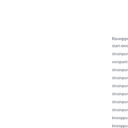
Knoopp
start-ei
struinpu
vorspun
struinpu
struinpu
struinpu
struinpu
struinpu
struinpu
knooppu
knooppu