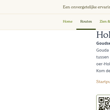
Een onvergetelijke ervari
Home
Routes
Zien 
Ho
Goudse
Gouda 
tussen
oer-Hol
Kom dez
Startp