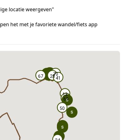
idige locatie weergeven"
pen het met je favoriete wandel/fiets app
n
70
70
67
67
28
28
41
41
13
13
69
69
50
50