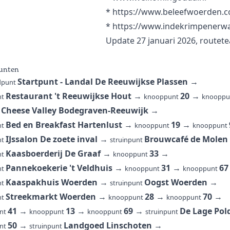
*
https://www.beleefwoerden.c
*
https://www.indekrimpenerwa
Update 27 januari 2026, routet
unten
Startpunt - Landal De Reeuwijkse Plassen
→
ndpunt
Restaurant 't Reeuwijkse Hout
→
20
→
nt
knooppunt
knoopp
Cheese Valley Bodegraven-Reeuwijk
→
t
Bed en Breakfast Hartenlust
→
19
→
nt
knooppunt
knooppunt
IJssalon De zoete inval
→
Brouwcafé de Molen
nt
struinpunt
Kaasboerderij De Graaf
→
33
→
nt
knooppunt
Pannekoekerie 't Veldhuis
→
31
→
67
nt
knooppunt
knooppunt
Kaaspakhuis Woerden
→
Oogst Woerden
→
nt
struinpunt
Streekmarkt Woerden
→
28
→
70
→
nt
knooppunt
knooppunt
41
→
13
→
69
→
De Lage Pol
nt
knooppunt
knooppunt
struinpunt
50
→
Landgoed Linschoten
→
nt
struinpunt