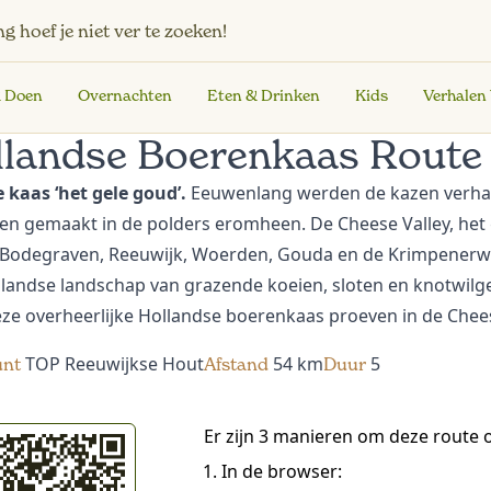
ng
hoef je niet ver te zoeken!
& Doen
Overnachten
Eten & Drinken
Kids
Verhalen
llandse Boerenkaas Route
 kaas ‘het gele goud’.
Eeuwenlang werden de kazen verha
en gemaakt in de polders eromheen. De Cheese Valley, het
 Bodegraven, Reeuwijk, Woerden, Gouda en de Krimpenerw
landse landschap van grazende koeien, sloten en knotwilg
e overheerlijke Hollandse boerenkaas proeven in de Chees
TOP Reeuwijkse Hout
54 km
5
unt
Afstand
Duur
Er zijn 3 manieren om deze route
In de browser: