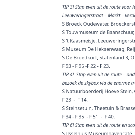
TIP 3! Stap even uit de route voor 
Leeuweringerstraat – Markt – verd
S Broeck Oudewater, Broeckerst
S Touwmuseum de Baanschuur, R
S ’t Kaasmeisje, Leeuweringerst
S Museum De Heksenwaag, Reije
S De Broedkorf, Statenland 3, 
F 93 - F 95 -F 22 - F 23.
TIP 4! Stap even uit de route – on
bezoek de skybox via de enorme tr
S Natuurboerderij Hoeve Stein,
F 23 - F 14.
S Steinsetuin, Theetuin & Brasse
F 34 - F 35 - F 51 - F 40.
TIP 6! Stap even uit de route en sc
S IJsselhuis Museumhavencafé, 