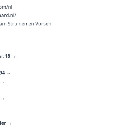
om/nl
ard.nl/
eam Struinen en Vorsen
18
→
unt
94
→
→
→
der
→