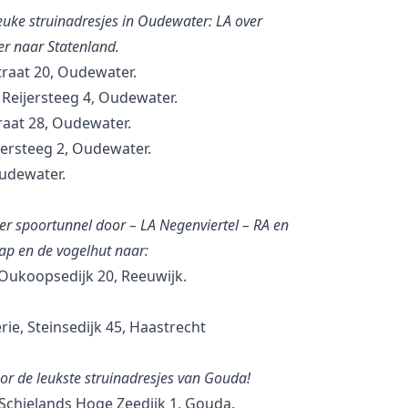
leuke struinadresjes in Oudewater: LA over
er naar Statenland.
raat 20, Oudewater.
eijersteeg 4, Oudewater.
raat 28, Oudewater.
rsteeg 2, Oudewater.
Oudewater.
der spoortunnel door – LA Negenviertel – RA en
ap en de vogelhut naar:
 Oukoopsedijk 20, Reeuwijk.
rie, Steinsedijk 45, Haastrecht
oor de leukste struinadresjes van Gouda!
Schielands Hoge Zeedijk 1, Gouda.