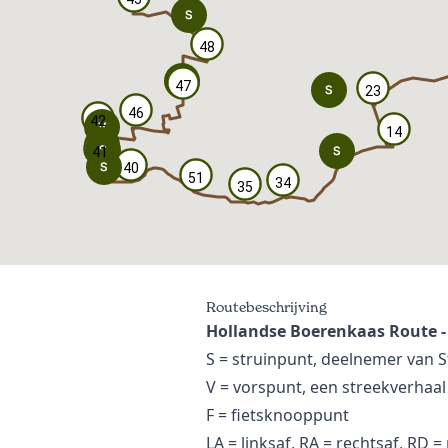
48
48
47
47
23
23
46
46
42
42
14
14
41
41
40
40
51
51
34
34
35
35
Routebeschrijving
Hollandse Boerenkaas Route - 5
S = struinpunt, deelnemer van 
V = vorspunt, een streekverhaal
F = fietsknooppunt
LA = linksaf, RA = rechtsaf, RD =