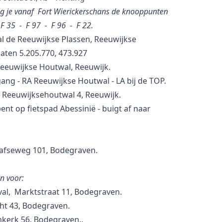
lg je vanaf Fort Wierickerschans de knooppunten
 F 35 - F 97 - F 96 - F 22.
al de Reeuwijkse Plassen, Reeuwijkse
aten 5.205.770, 473.927
Reeuwijkse Houtwal, Reeuwijk.
gang - RA Reeuwijkse Houtwal - LA bij de TOP.
, Reeuwijksehoutwal 4, Reeuwijk.
bent op fietspad Abessinië - buigt af naar
afseweg 101, Bodegraven.
n voor:
nval, Marktstraat 11, Bodegraven.
ht 43, Bodegraven.
nkerk 56, Bodegraven..