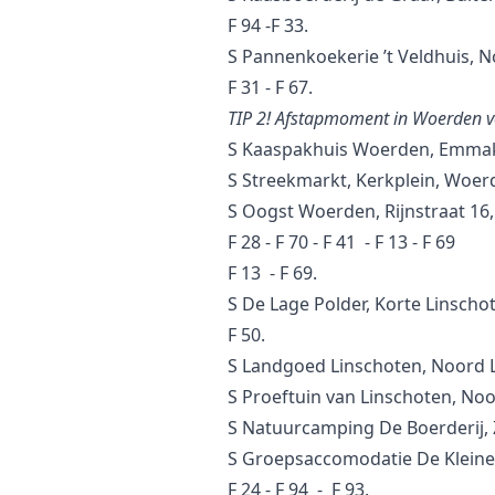
F 94 -F 33.
S Pannenkoekerie ’t Veldhuis, N
F 31 - F 67.
TIP 2! Afstapmoment in Woerden v
S Kaaspakhuis Woerden, Emmak
S Streekmarkt, Kerkplein, Woer
S Oogst Woerden, Rijnstraat 16
F 28 - F 70 - F 41 - F 13 - F 69
F 13 - F 69.
S De Lage Polder, Korte Linscho
F 50.
S Landgoed Linschoten, Noord L
S Proeftuin van Linschoten, Noo
S Natuurcamping De Boerderij, 
S Groepsaccomodatie De Kleine 
F 24 - F 94 - F 93.