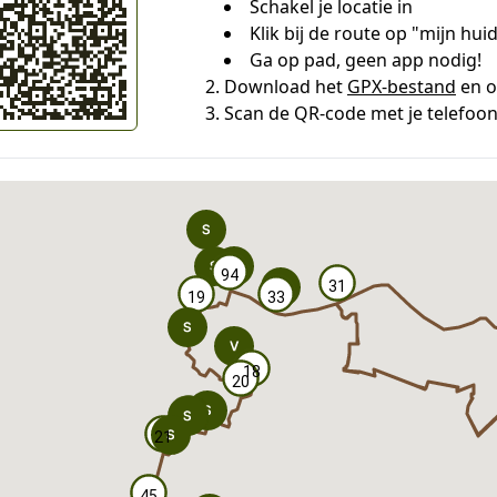
Schakel je locatie in
Klik bij de route op "mijn hu
Ga op pad, geen app nodig!
Download het
GPX-bestand
en o
Scan de QR-code met je telefoo
94
94
31
31
19
19
33
33
18
18
20
20
21
21
45
45