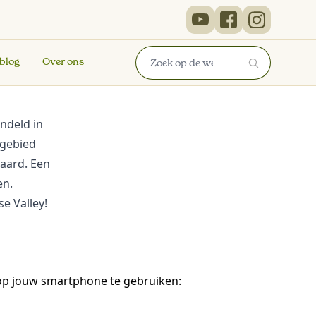
 blog
Over ons
ndeld in
 gebied
aard. Een
en.
e Valley!
 op jouw smartphone te gebruiken: