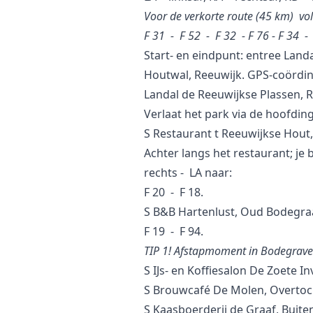
Voor de verkorte route (45 km) vo
F 31 - F 52 - F 32 - F 76 - F 34 -
Start- en eindpunt: entree Land
Houtwal, Reeuwijk. GPS-coördin
Landal de Reeuwijkse Plassen, 
Verlaat het park via de hoofdin
S Restaurant t Reeuwijkse Hout
Achter langs het restaurant; je 
rechts - LA naar:
F 20 - F 18.
S B&B Hartenlust, Oud Bodegra
F 19 - F 94.
TIP 1! Afstapmoment in Bodegrave
S IJs- en Koffiesalon De Zoete I
S Brouwcafé De Molen, Overtoc
S Kaasboerderij de Graaf, Buite