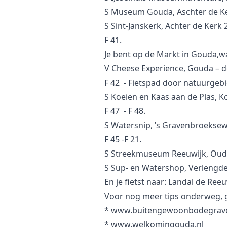
S Museum Gouda, Aschter de Ke
S Sint-Janskerk, Achter de Kerk 
F 41.
Je bent op de Markt in Gouda,w
V Cheese Experience, Gouda – 
F 42 - Fietspad door natuurgeb
S Koeien en Kaas aan de Plas, K
F 47 - F 48.
S Watersnip, ’s Gravenbroeksew
F 45 -F 21.
S Streekmuseum Reeuwijk, Oud
S Sup- en Watershop, Verlengde
En je fietst naar: Landal de Ree
Voor nog meer tips onderweg, 
*
www.buitengewoonbodegrave
*
www.welkomingouda.nl