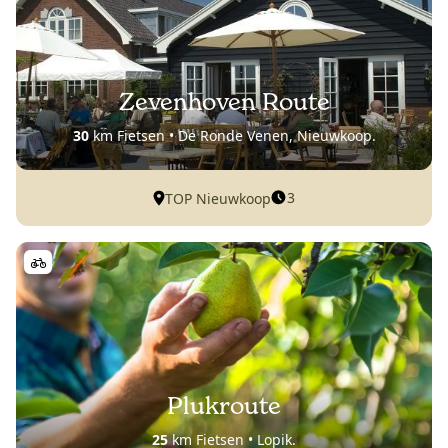
Zevenhoven Route
30
km Fietsen • De Ronde Venen, Nieuwkoop.
3
TOP Nieuwkoop
Plukroute
25
km Fietsen • Lopik.