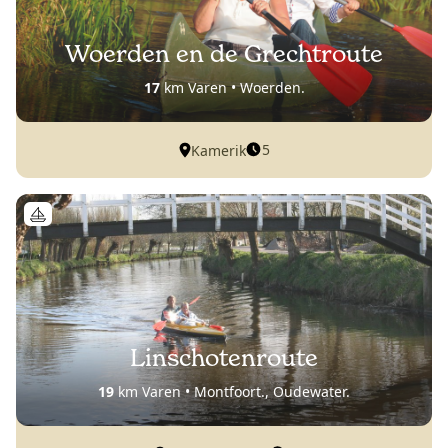
Woerden en de Grechtroute
17
km Varen • Woerden.
5
Kamerik
Linschotenroute
19
km Varen • Montfoort., Oudewater.