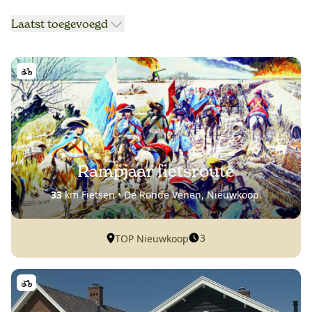
Laatst toegevoegd
Rampjaar fietsroute
33
km Fietsen • De Ronde Venen, Nieuwkoop.
3
TOP Nieuwkoop