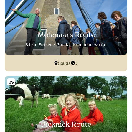
Molenaars Route
31
km Fietsen • Gouda., Krimpenerwaard
3
Gouda
Picknick Route