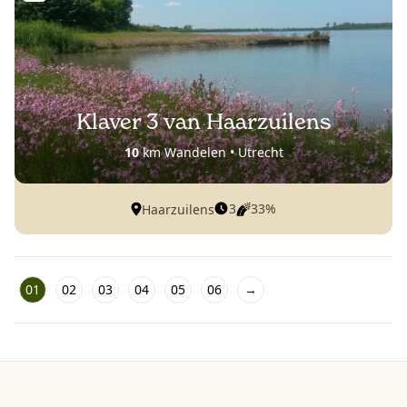
Klaver 3 van Haarzuilens
10
km Wandelen • Utrecht
3
33%
Haarzuilens
01
02
03
04
05
06
→