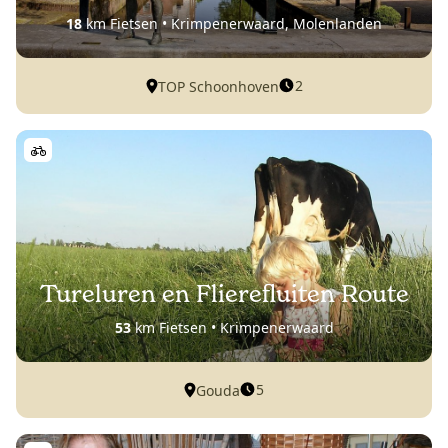
18
km Fietsen • Krimpenerwaard, Molenlanden
2
TOP Schoonhoven
Tureluren en Flierefluiten Route
53
km Fietsen • Krimpenerwaard
5
Gouda