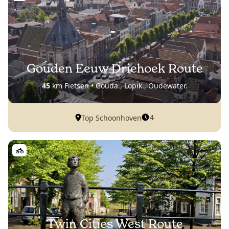
Gouden Eeuw Driehoek Route
45
km Fietsen • Gouda., Lopik., Oudewater.
4
Top Schoonhoven
Twin Cities West Route