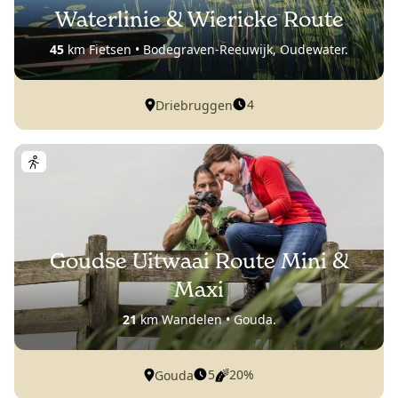
Waterlinie & Wiericke Route
45
km Fietsen • Bodegraven-Reeuwijk, Oudewater.
4
Driebruggen
Goudse Uitwaai Route Mini &
Maxi
21
km Wandelen • Gouda.
5
20%
Gouda