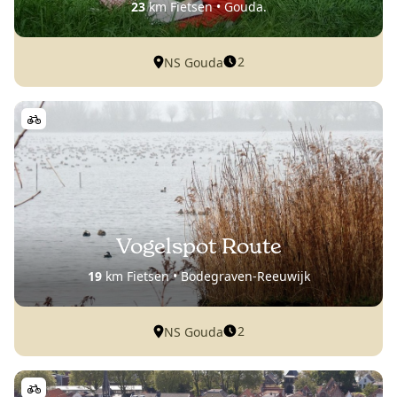
23
km Fietsen • Gouda.
2
NS Gouda
Vogelspot Route
19
km Fietsen • Bodegraven-Reeuwijk
2
NS Gouda