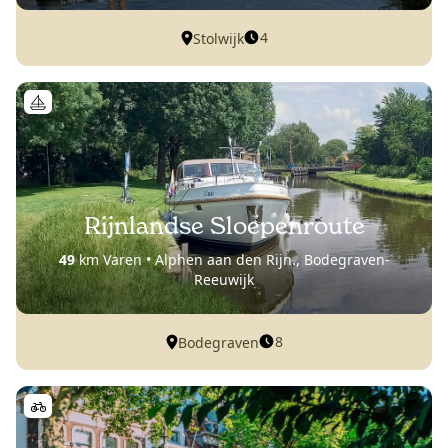
4
Stolwijk
Rijnlandse Sloepenroute
49
km Varen • Alphen aan den Rijn., Bodegraven-
Reeuwijk
8
Bodegraven