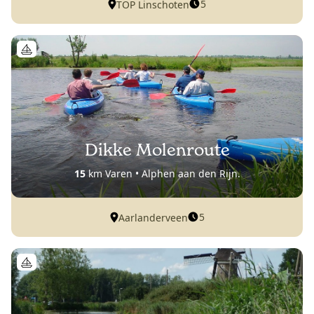
5
TOP Linschoten
Dikke Molenroute
15
km Varen • Alphen aan den Rijn.
5
Aarlanderveen