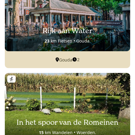
Rijk aan Water
23
km Fietsen • Gouda.
2
Gouda
In het spoor van de Romeinen
15
km Wandelen • Woerden.