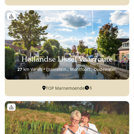
Hollandse IJssel Vaarroute
27
km Varen • IJsselstein., Montfoort., Oudewater.
6
TOP Marnemoende