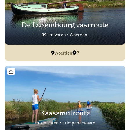
De Luxembourg vaarroute
39
km Varen • Woerden.
7
Woerden
Kaassmulroute
13
km Varen • Krimpenerwaard