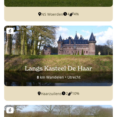
4
4%
NS Woerden
Langs Kasteel De Haar
8
km Wandelen • Utrecht
2
10%
Haarzuilens