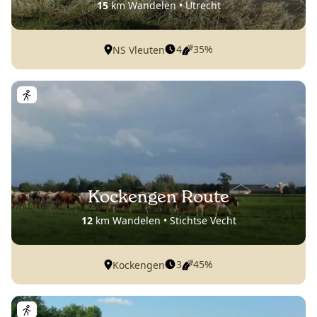
15
km Wandelen • Utrecht
4
35%
NS Vleuten
Kockengen Route
12
km Wandelen • Stichtse Vecht
3
45%
Kockengen