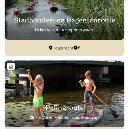
Stadhouder- en Regentenroute
18
km Varen • Krimpenerwaard
6
Haastrecht
Palingroute
20
km Varen • Bodegraven-Reeuwijk