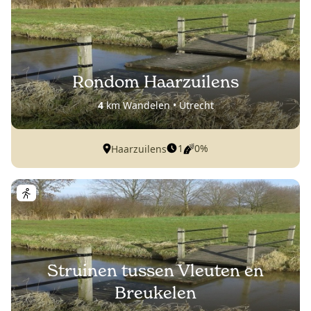
Rondom Haarzuilens
4
km Wandelen • Utrecht
1
0%
Haarzuilens
Struinen tussen Vleuten en
Breukelen