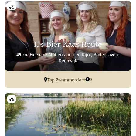
IJs-Bier-Kaas Route
45
km Fietsen • Alphen aan den Rijn., Bodegraven-
Reeuwijk
3
Top Zwammerdam