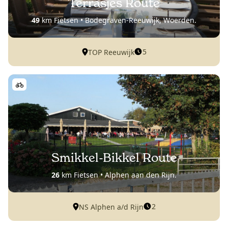
Terrasjes Route
49
km Fietsen • Bodegraven-Reeuwijk, Woerden.
5
TOP Reeuwijk
Smikkel-Bikkel Route
26
km Fietsen • Alphen aan den Rijn.
2
NS Alphen a/d Rijn