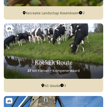
2
Recreatie Landschap Rosenboom
Koekijk Route
37
km Fietsen • Krimpenerwaard
3
NS Gouda