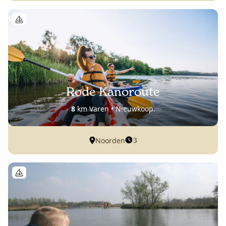
Rode Kanoroute
8
km Varen • Nieuwkoop.
3
Noorden