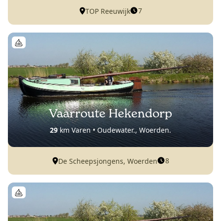
7
TOP Reeuwijk
Vaarroute Hekendorp
29
km Varen • Oudewater., Woerden.
8
De Scheepsjongens, Woerden