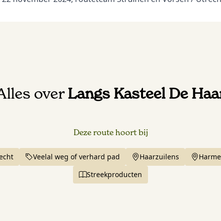
Alles over
Langs Kasteel De Haa
Deze route hoort bij
echt
Veelal weg of verhard pad
Haarzuilens
Harme
Streekproducten