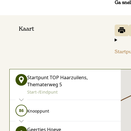
Ga snel
Kaart
Startp
Startpunt TOP Haarzuilens,
Thematerweg 5
Start-/Eindpunt
86
Knooppunt
68
68
Geertjes Hoeve