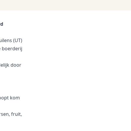
rd
ilens (UT)
 boerderij
elijk door
loopt kom
sen, fruit,