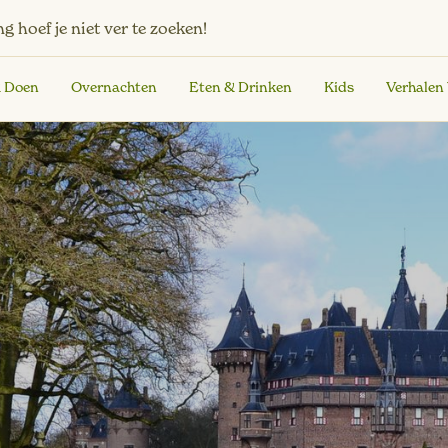
ng
hoef je niet ver te zoeken!
& Doen
Overnachten
Eten & Drinken
Kids
Verhalen