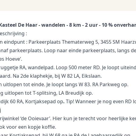
Kasteel De Haar - wandelen - 8 km - 2 uur - 10 % onverha
schrijving :
en eindpunt : Parkeerplaats Thematerweg 5, 3455 SM Haarzu
anaf parkeerplaats. Loop naar einde parkeerplaats, langs de
es Hoeve’.
uggetje RA, wandelpad. Loop 500 meter RD. Je loopt uiteind
rd. Na 2de klaphekje, bij W 82 LA, Eikslaan.
n uitlopen tot einde. Je loopt langs W 83. RA Parkweg op.
 uitlopen tot T-splitsing, LA Breudijk op.
udijk 60 RA, Kortjaksepad op
.
Tip! Wanneer je nog even RD 
j
ijwinkel ‘de Ooievaar’. Hier kun je terecht voor heerlijke ker
k voor een kopje koffie.
aar Kortjaksepad, bij W 68 ga je RA de Lagehaarsedijk op.