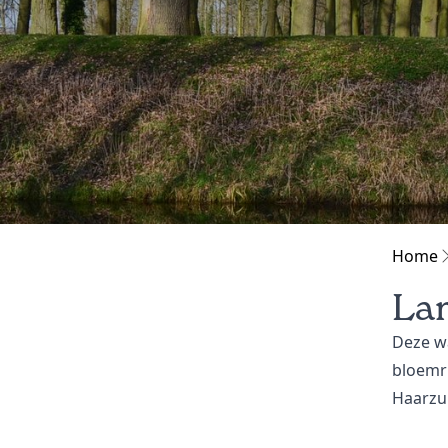
Home
Lan
Deze w
bloemri
Haarzui