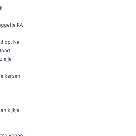
k.
.
uggetje RA
ad op. Na
elpad
ie je
ke kersen
en kijkje
htse Venen