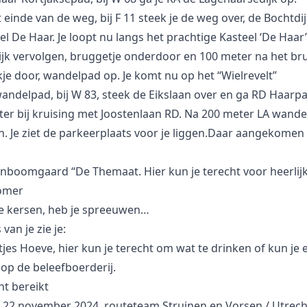
 einde van de weg, bij F 11 steek je de weg over, de Bochtdij
el De Haar. Je loopt nu langs het prachtige Kasteel ‘De Haar’
jk vervolgen, bruggetje onderdoor en 100 meter na het br
je door, wandelpad op. Je komt nu op het “Wielrevelt”
andelpad, bij W 83, steek de Eikslaan over en ga RD Haarp
er bij kruising met Joostenlaan RD. Na 200 meter LA wand
. Je ziet de parkeerplaats voor je liggen.Daar aangekomen z
nboomgaard “De Themaat. Hier kun je terecht voor heerlij
zomer
je kersen, heb je spreeuwen…
 van je zie je:
tjes Hoeve, hier kun je terecht om wat te drinken of kun je e
op de beleefboerderij.
t bereikt
 22 november 2024, routeteam Struinen en Vorsen / Utrec