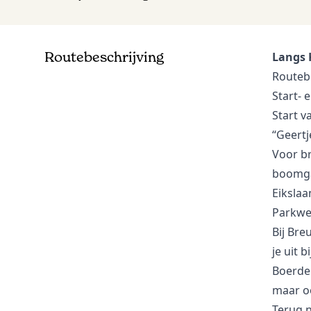
Oosterom Kersen,
S/V
kersenboomgaard De Themaat -
Heb je kersen, heb je spreeuwen...
Routebeschrijving
Langs 
Struin-/Vorspunt
Routebe
Start- 
Eindpunt TOP Haarzuilens -
Start v
klikpunt
“Geertj
Start-/Eindpunt
Voor br
boomgaa
Eikslaa
Parkweg
Bij Bre
je uit bi
Boerder
maar oo
Terug n