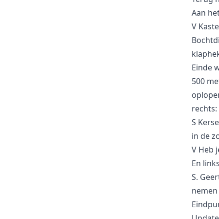
Aan het
V Kaste
Bochtdi
klaphek
Einde w
500 met
oplopen
rechts:
S Kerse
in de 
V Heb 
En links
S. Geer
nemen 
Eindpun
Update