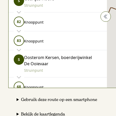
S
Struinpunt
82
Knooppunt
83
Knooppunt
Oosterom Kersen, boerderijwinkel
S
De Ooievaar
Struinpunt
68
Knooppunt
Gebruik deze route op een smartphone
83
Knooppunt
Bekijk de kaartlegenda