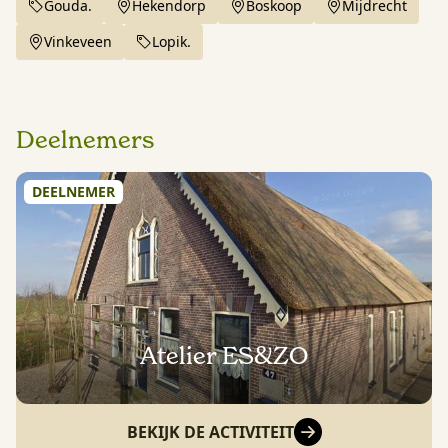
Gouda.
Hekendorp
Boskoop
Mijdrecht
Vinkeveen
Lopik.
Deelnemers
DEELNEMER
Atelier ES&ZO
BEKIJK DE ACTIVITEIT