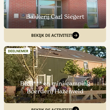
Bakkerij Carl Siegert
BEKIJK DE ACTIVITEIT
DEELNEMER
B&B*** en mini-camping
Boerderij Hazenveld