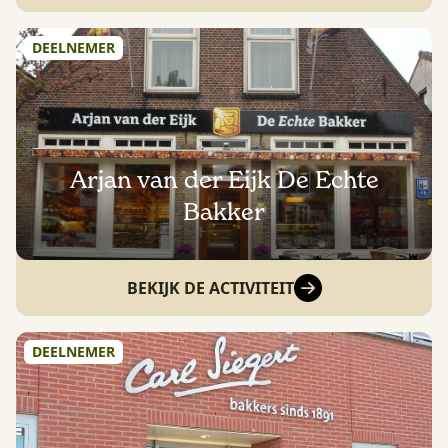
DEELNEMER
Arjan van der Eijk De Echte
Bakker
BEKIJK DE ACTIVITEIT
DEELNEMER