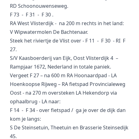
RD Schoonouwenseweg.
F 73 - F 31 - F 30 .
RA West Vlisterdijk - na 200 m rechts in het land:
V Wipwatermolen De Bachtenaar.
Steek het riviertje de Vlist over - F 11 - F 30 - RI F
27.
S/V Kaasboerderij van Eijk, Oost Vlisterdijk 4 –
Rampjaar 1672, Nederland in totale paniek.
Vergeet F 27 – na 600 m RA Hoonaardpad - LA
Hoenkoopse Rijweg – RA fietspad Provincialeweg
Oost - na 270 m oversteken LA Hekendorp via
ophaalbrug - LA naar:
F 14 - F 34 - over fietspad / ga je over de dijk dan
kom je langs:
S De Steinsetuin, Theetuin en Brasserie Steinsedijk
45.