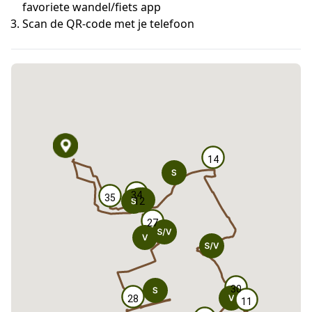
favoriete wandel/fiets app
Scan de QR-code met je telefoon
14
14
34
34
35
35
12
12
27
27
30
30
28
28
11
11