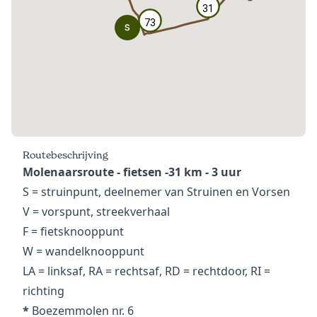
31
31
73
73
Routebeschrijving
Molenaarsroute - fietsen -31 km - 3 uur
S = struinpunt, deelnemer van Struinen en Vorsen
V = vorspunt, streekverhaal
F = fietsknooppunt
W = wandelknooppunt
LA = linksaf, RA = rechtsaf, RD = rechtdoor, RI =
richting
*
Boezemmolen nr. 6