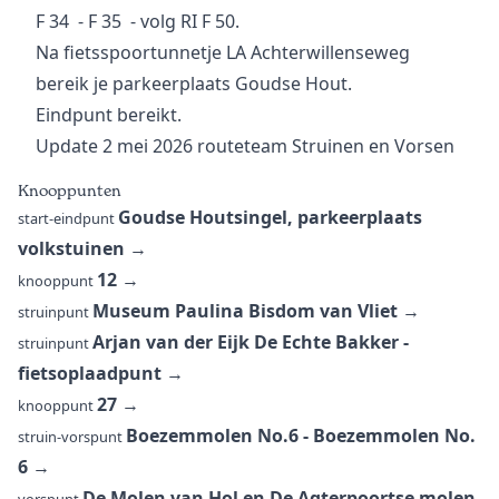
F 34 - F 35 - volg RI F 50.
Na fietsspoortunnetje LA Achterwillenseweg
bereik je parkeerplaats Goudse Hout.
Eindpunt bereikt.
Update 2 mei 2026 routeteam Struinen en Vorsen
Knooppunten
Goudse Houtsingel, parkeerplaats
start-eindpunt
volkstuinen
→
12
→
knooppunt
Museum Paulina Bisdom van Vliet
→
struinpunt
Arjan van der Eijk De Echte Bakker -
struinpunt
fietsoplaadpunt
→
27
→
knooppunt
Boezemmolen No.6 - Boezemmolen No.
struin-vorspunt
6
→
De Molen van Hol en De Agterpoortse molen