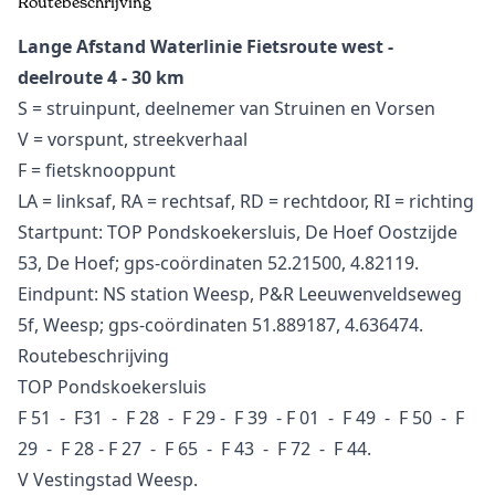
Routebeschrijving
Lange Afstand Waterlinie Fietsroute west -
deelroute 4 - 30 km
S = struinpunt, deelnemer van Struinen en Vorsen
V = vorspunt, streekverhaal
F = fietsknooppunt
LA = linksaf, RA = rechtsaf, RD = rechtdoor, RI = richting
Startpunt: TOP Pondskoekersluis, De Hoef Oostzijde
53, De Hoef; gps-coördinaten 52.21500, 4.82119.
Eindpunt: NS station Weesp, P&R Leeuwenveldseweg
5f, Weesp; gps-coördinaten 51.889187, 4.636474.
Routebeschrijving
TOP Pondskoekersluis
F 51 - F31 - F 28 - F 29 - F 39 - F 01 - F 49 - F 50 - F
29 - F 28 - F 27 - F 65 - F 43 - F 72 - F 44.
V Vestingstad Weesp.