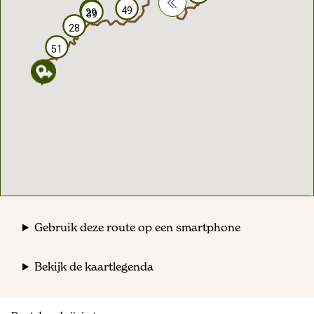
49
49
29
29
39
39
28
28
51
51
Gebruik deze route op een smartphone
Bekijk de kaartlegenda