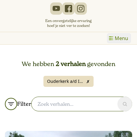
Een onvergetelijke ervaring
hoef je niet ver te zoeken!
Menu
We hebben
2 verhalen
gevonden
Ouderkerk a/d IJssel
✗
Filter
Zoek