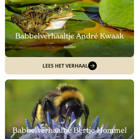
Babbelverhaaltje André Kwaak
audio
LEES HET VERHAAL
Babbelverhaaltje Bertje Hommel