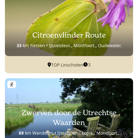
Citroenvlinder Route
33
km Fietsen • IJsselstein., Montfoort., Oudewater.
3
TOP Linschoten
Zwerven door de Utrechtse
Waarden
69
km Wandelen • IJsselstein., Lopik., Montfoort.,