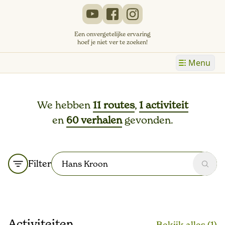
Een onvergetelijke ervaring
hoef je niet ver te zoeken!
Menu
We hebben
11 routes
,
1 activiteit
en
60 verhalen
gevonden.
Filter
Zoek
Activiteiten
Bekijk alle
s
(1)