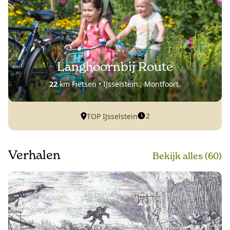
Langhoornbij Route
22
km Fietsen • IJsselstein., Montfoort.
2
TOP IJsselstein
Verhalen
Bekijk alle
s
(60)