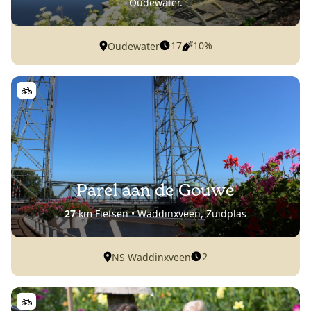
Oudewater.
17
10%
Oudewater
Parel aan de Gouwe
27
km Fietsen • Waddinxveen, Zuidplas
2
NS Waddinxveen