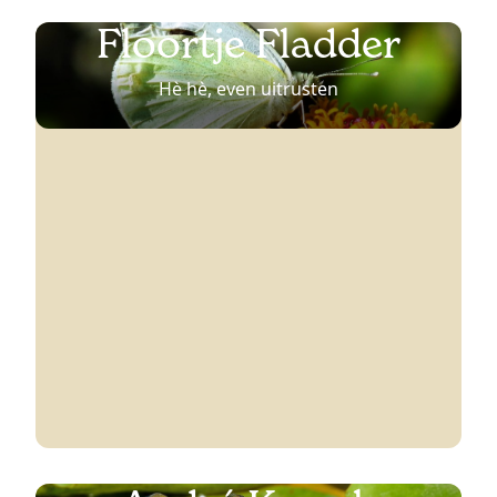
Floortje Fladder
Hè hè, even uitrusten