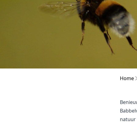
Home
Benieu
Babbelv
natuur 