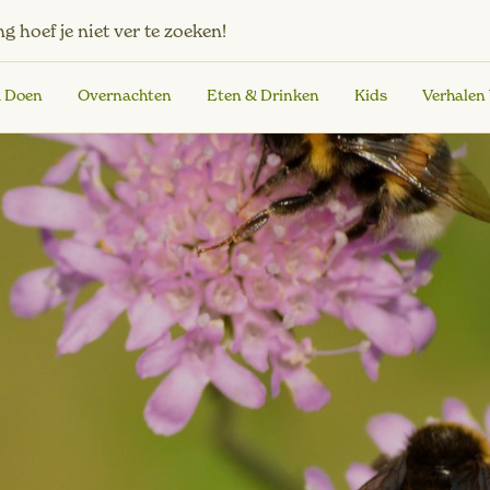
ng
hoef je niet ver te zoeken!
& Doen
Overnachten
Eten & Drinken
Kids
Verhalen