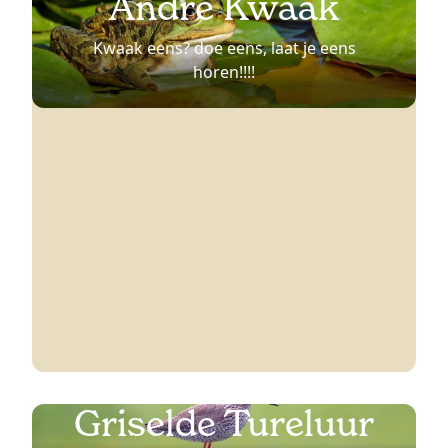
André Kwaak
Kwaak eens? doe eens, laat je eens
horen!!!!
Griselde Tureluur