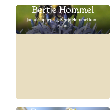
Bertje Hommel
Joehoe opgepast, Bertje Hommel komt
eraan..