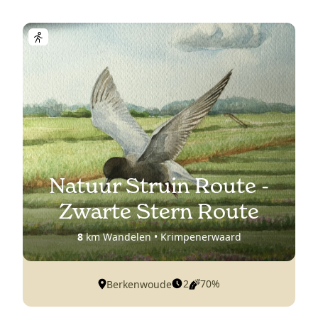
Natuur Struin Route -
Zwarte Stern Route
8
km Wandelen • Krimpenerwaard
2
70%
Berkenwoude