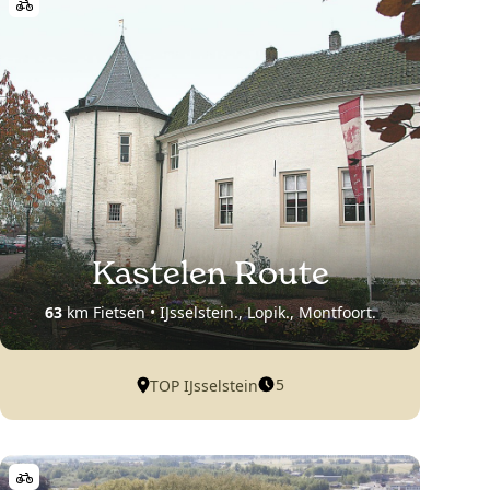
Kastelen Route
63
km Fietsen • IJsselstein., Lopik., Montfoort.
5
TOP IJsselstein