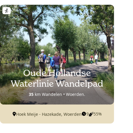
Oude Hollandse
Waterlinie Wandelpad
35
km Wandelen • Woerden.
9
55%
Hoek Meije - Hazekade, Woerden