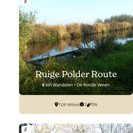
Ruige Polder Route
8
km Wandelen • De Ronde Venen
2
0%
TOP Wilnis