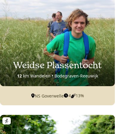
Weidse Plassentocht
12
km Wandelen • Bodegraven-Reeuwijk
4
13%
NS Goverwelle