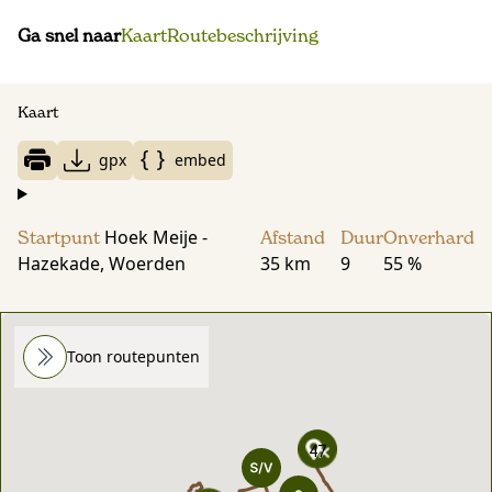
Ga snel naar
Kaart
Routebeschrijving
Kaart
gpx
embed
Hoek Meije -
Startpunt
Afstand
Duur
Onverhard
Hazekade, Woerden
35 km
9
55 %
Toon routepunten
47
47