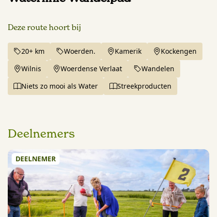
Deze route hoort bij
20+ km
Woerden.
Kamerik
Kockengen
Wilnis
Woerdense Verlaat
Wandelen
Niets zo mooi als Water
Streekproducten
Deelnemers
DEELNEMER