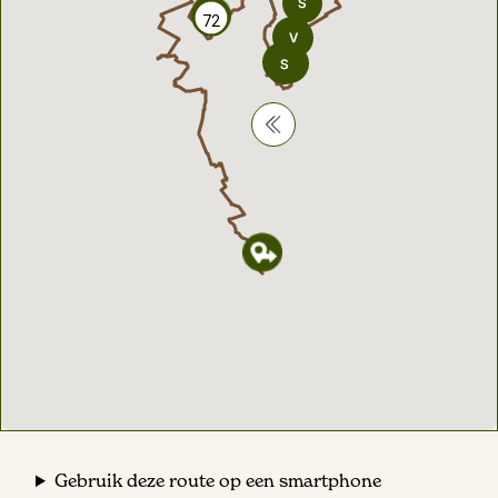
72
72
Gebruik deze route op een smartphone