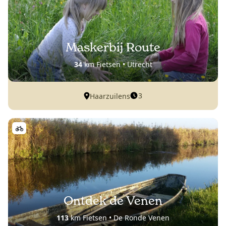
Maskerbij Route
34
km Fietsen • Utrecht
3
Haarzuilens
Ontdek de Venen
113
km Fietsen • De Ronde Venen