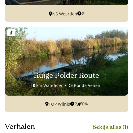
8
NS Woerden
Ruige Polder Route
8
km Wandelen • De Ronde Venen
2
0%
TOP Wilnis
Verhalen
Bekijk alle
s
(1)