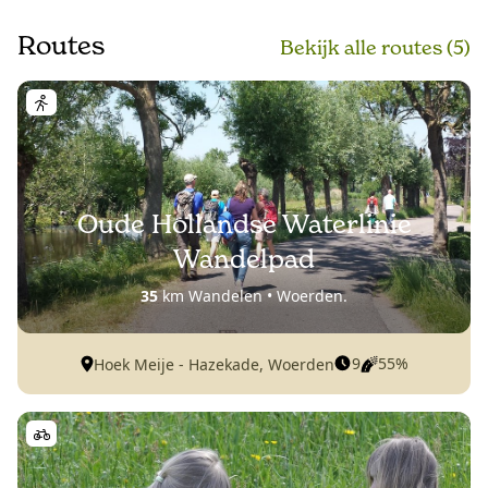
Routes
Bekijk alle routes (5)
Oude Hollandse Waterlinie
Wandelpad
35
km Wandelen • Woerden.
9
55%
Hoek Meije - Hazekade, Woerden