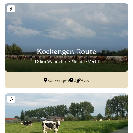
Kockengen Route
12
km Wandelen • Stichtse Vecht
3
45%
Kockengen