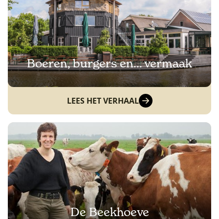
Boeren, burgers en... vermaak
LEES HET VERHAAL
De Beekhoeve