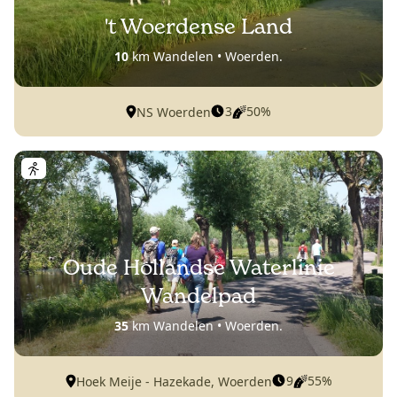
't Woerdense Land
10
km Wandelen • Woerden.
3
50%
NS Woerden
Oude Hollandse Waterlinie
Wandelpad
35
km Wandelen • Woerden.
9
55%
Hoek Meije - Hazekade, Woerden