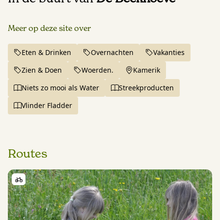
Meer op deze site over
Eten & Drinken
Overnachten
Vakanties
Zien & Doen
Woerden.
Kamerik
Niets zo mooi als Water
Streekproducten
Vlinder Fladder
Routes