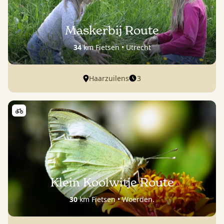
Maskerbij Route
34
km Fietsen • Utrecht
3
Haarzuilens
Klein Koolwitje Route
30
km Fietsen • Woerden.