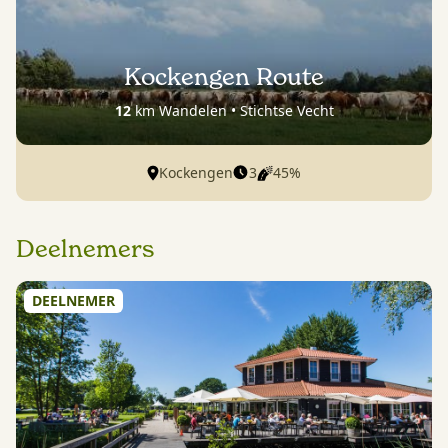
Kockengen Route
12
km Wandelen • Stichtse Vecht
3
45%
Kockengen
Deelnemers
DEELNEMER