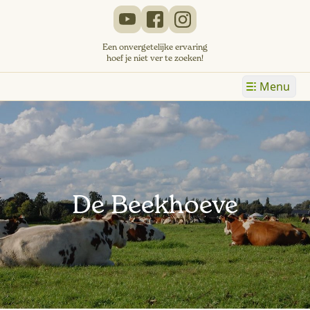
Een onvergetelijke ervaring
hoef je niet ver te zoeken!
Menu
De Beekhoeve