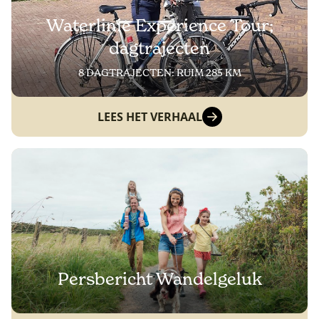
Waterlinie Experience Tour;
dagtrajecten
8 DAGTRAJECTEN: RUIM 285 KM
LEES HET VERHAAL
Persbericht Wandelgeluk