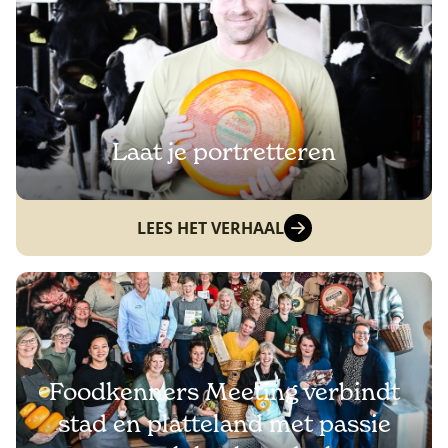
Laat je portretteren
LEES HET VERHAAL
Foodkenners Meeting verbindt
stad en platteland met passie