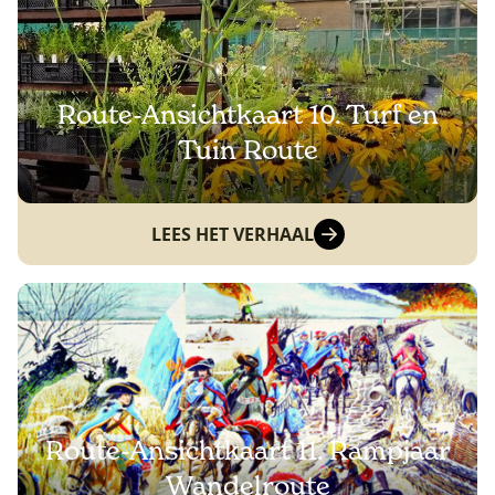
Route-Ansichtkaart 10. Turf en
Tuin Route
LEES HET VERHAAL
Route-Ansichtkaart 11. Rampjaar
Wandelroute