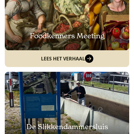
Foodkenners Meeting
LEES HET VERHAAL
De Slikkendammersluis