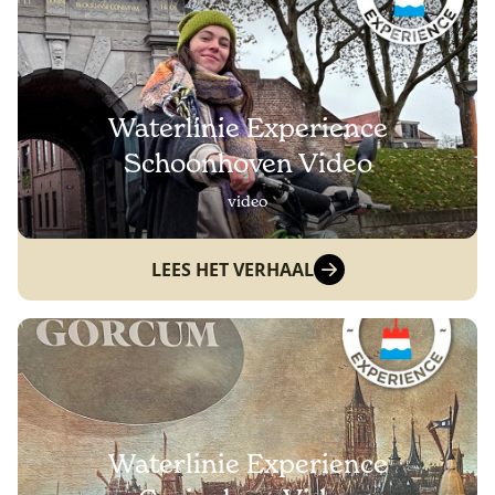
Waterlinie Experience
Schoonhoven Video
video
LEES HET VERHAAL
Waterlinie Experience