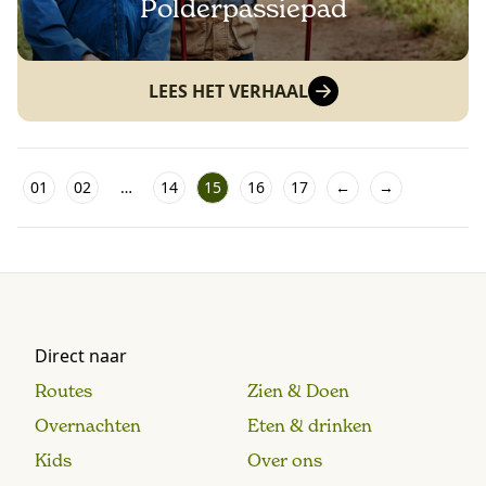
Polderpassiepad
LEES HET VERHAAL
01
02
…
14
15
16
17
←
→
Direct naar
Routes
Zien & Doen
Overnachten
Eten & drinken
Kids
Over ons