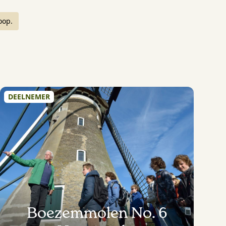
oop.
DEELNEMER
Boezemmolen No. 6