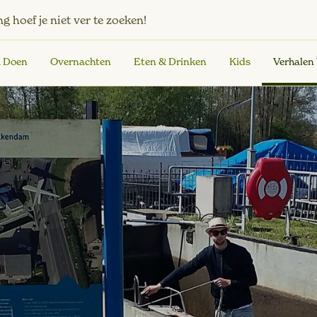
ng
hoef je niet ver te zoeken!
& Doen
Overnachten
Eten & Drinken
Kids
Verhalen