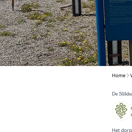
Home
De Slikk
Het dorp