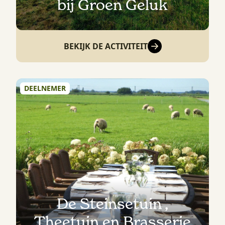
bij Groen Geluk
BEKIJK DE ACTIVITEIT
DEELNEMER
De Steinsetuin ,
Theetuin en Brasserie