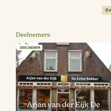
W
Deelnemers
DEELNEMER
Arjan van der Eijk De