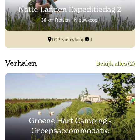
Natte Landen Expeditiedag 2
36
km Fietsen • Nieuwkoop.
3
TOP Nieuwkoop
Verhalen
Bekijk alle
s
(2)
Groene Hart Camping -
Groepsaccommodatie