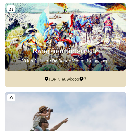
Rampjaar fietsroute
33
km Fietsen • De Ronde Venen, Nieuwkoop.
3
TOP Nieuwkoop