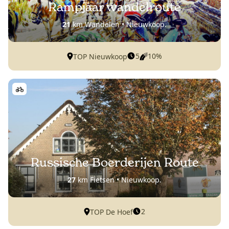
Rampjaar wandelroute
21
km Wandelen • Nieuwkoop.
5
10%
TOP Nieuwkoop
Russische Boerderijen Route
27
km Fietsen • Nieuwkoop.
2
TOP De Hoef