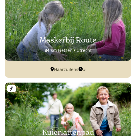
Maskerbij Route
34
km Fietsen • Utrecht
3
Haarzuilens
Kuierlattenpad