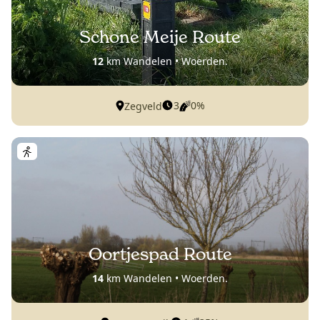
Schone Meije Route
12
km Wandelen • Woerden.
3
0%
Zegveld
Oortjespad Route
14
km Wandelen • Woerden.