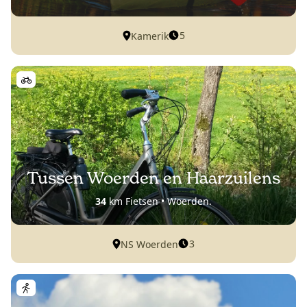
5
Kamerik
Tussen Woerden en Haarzuilens
34
km Fietsen • Woerden.
3
NS Woerden