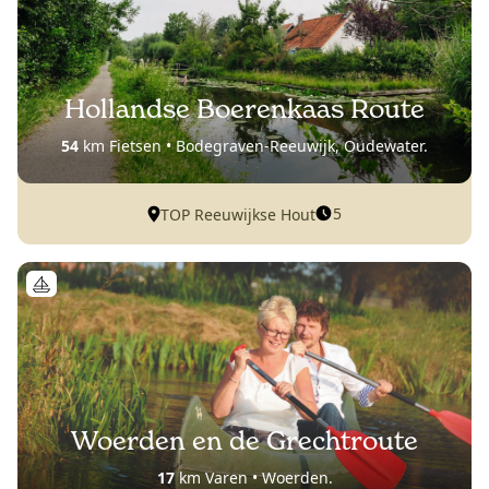
Hollandse Boerenkaas Route
54
km Fietsen • Bodegraven-Reeuwijk, Oudewater.
5
TOP Reeuwijkse Hout
Woerden en de Grechtroute
17
km Varen • Woerden.