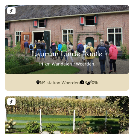
Laurum Linde Route
11
km Wandelen • Woerden.
3
0%
NS station Woerden