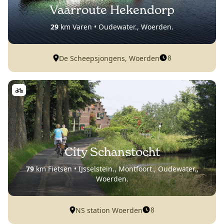
Vaarroute Hekendorp
29
km Varen • Oudewater., Woerden.
8
De Scheepsjongens, Woerden
City Schanstocht
79
km Fietsen • IJsselstein., Montfoort., Oudewater.,
Woerden.
8
NS station Woerden