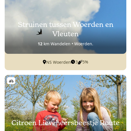
Struinen tussen Woerden en
Vleuten
12
km Wandelen • Woerden.
3
5%
NS Woerden
Citroen Lieveheersbeestje Route