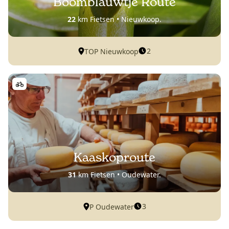
Boomblauwtje Route
22
km Fietsen • Nieuwkoop.
2
TOP Nieuwkoop
Kaaskoproute
31
km Fietsen • Oudewater.
3
P Oudewater