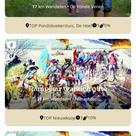
17
km Wandelen • De Ronde Venen
5
0%
TOP Pondskoekersluis, De Hoef
Rampjaar wandelroute
21
km Wandelen • Nieuwkoop.
5
10%
TOP Nieuwkoop