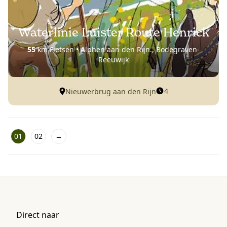
Waterlinie Luister Route Henrick
55
km Fietsen • Alphen aan den Rijn., Bodegraven-
Reeuwijk
4
Nieuwerbrug aan den Rijn
01
02
→
Direct naar