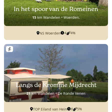
In het spoor van de Romeinen
15
km Wandelen • Woerden.
4
4%
NS Woerden
Langs de Kromme Mijdrecht
21
km Wandelen • De Ronde Venen
6
5%
TOP Eiland van Hein