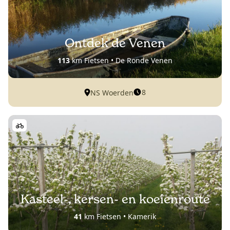
Ontdek de Venen
113
km Fietsen • De Ronde Venen
8
NS Woerden
Kasteel-, kersen- en koeienroute
41
km Fietsen • Kamerik