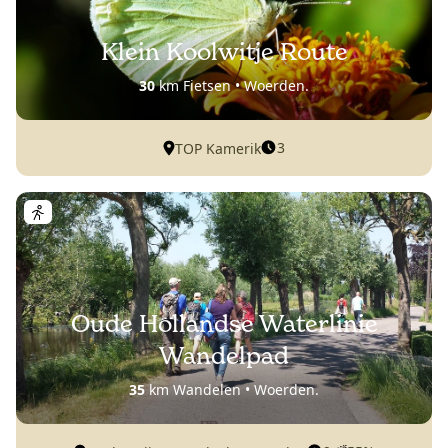
Klein Koolwitje Route
30
km Fietsen • Woerden.
3
TOP Kamerik
Oude Hollandse Waterlinie
Wandelpad
35
km Wandelen • Woerden.