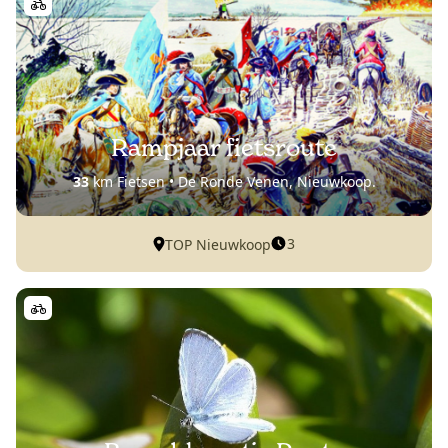
Rampjaar fietsroute
33
km Fietsen • De Ronde Venen, Nieuwkoop.
3
TOP Nieuwkoop