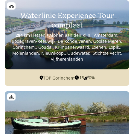
Waterlinie Experience Tour
compleet
284
km Fietsen • Alphen aan den Rijn., Amsterdam,
Bodegraven-Reeuwijk, De Ronde Venen, Gooise Meren,
Gorinchem., Gouda., Krimpenerwaard, Loenen, Lopik.,
Molenlanden, Nieuwkoop., Oudewater., Stichtse Vecht,
Vijfherenlanden
18
0%
TOP Gorinchem