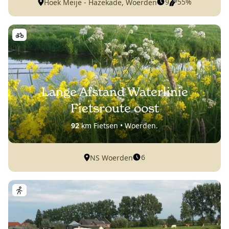
9
55%
Hoek Meije - Hazekade, Woerden
Lange Afstand Waterlinie
Fietsroute oost
92
km Fietsen • Woerden.
6
NS Woerden