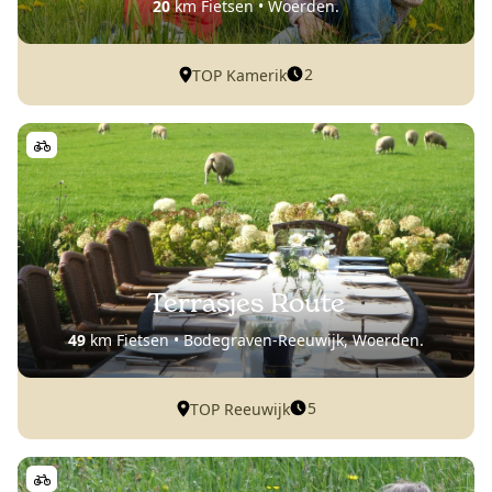
20
km Fietsen • Woerden.
2
TOP Kamerik
Terrasjes Route
49
km Fietsen • Bodegraven-Reeuwijk, Woerden.
5
TOP Reeuwijk