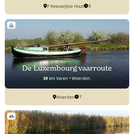
8
P Reeuwijkse Hout
De Luxembourg vaarroute
39
km Varen • Woerden.
7
Woerden