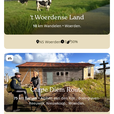
't Woerdense Land
10
km Wandelen • Woerden.
3
50%
NS Woerden
Carpe Diem Route
75
km Fietsen • Alphen aan den Rijn., Bodegraven-
Reeuwijk, Nieuwkoop., Woerden.