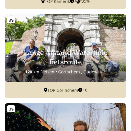
4
35%
TOP Kamerik
Lange Afstand Waterlinie
fietsroute
120
km Fietsen • Gorinchem., Oudewater.
10
TOP Gorinchem