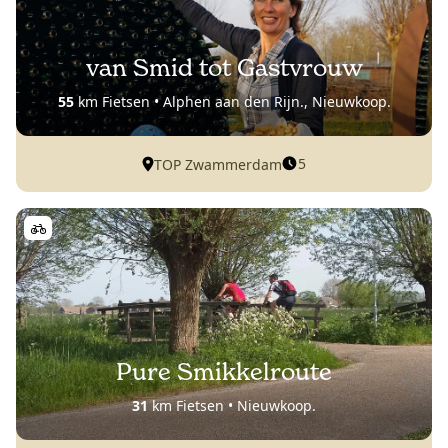
van Smid tot Gastvrouw
55
km Fietsen • Alphen aan den Rijn., Nieuwkoop.
5
TOP Zwammerdam
Pure Smikkelroute
31
km Fietsen • Nieuwkoop.