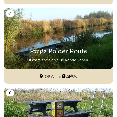
Ruige Polder Route
8
km Wandelen • De Ronde Venen
2
0%
TOP Wilnis