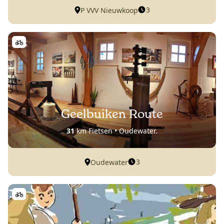
3
P VVV Nieuwkoop
Geelbuiken Route
31
km Fietsen • Oudewater.
3
Oudewater