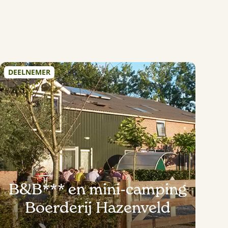
DEELNEMER
B&B*** en mini-camping
Boerderij Hazenveld