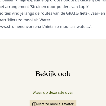
 beleef ik mijn expeditie op grote hoogte bij
Gasterij De To
het
arrangement ‘Struinen door polders van Lopik’
dities vind je langs de routes van de GRATIS fiets-, vaar- en
art ‘Niets zo mooi als Water’
www.struinenenvorsen.nl/niets-zo-mooi-als-water.../
.
Bekijk ook
Meer op deze site over
Niets zo mooi als Water