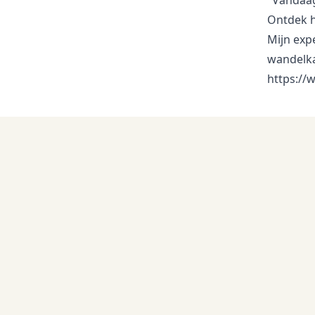
"Vandaag
Ontdek 
Mijn expe
wandelka
https://