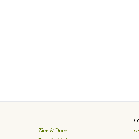
C
Zien & Doen
s