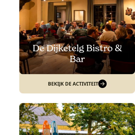
De Dijketelg Bistro &
Bar
BEKIJK DE ACTIVITEIT