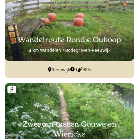
Wandelroute Rondje Oukoop
3
km Wandelen • Bodegraven-Reeuwijk
1
98%
Reeuwijk
Zwerven tussen Gouwe en
Wiericke