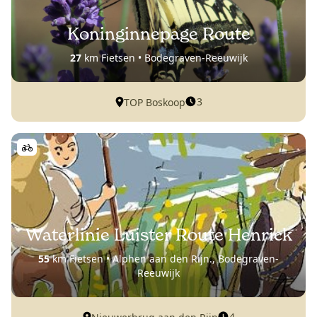
Koninginnepage Route
27
km Fietsen • Bodegraven-Reeuwijk
3
TOP Boskoop
Waterlinie Luister Route Henrick
55
km Fietsen • Alphen aan den Rijn., Bodegraven-
Reeuwijk
4