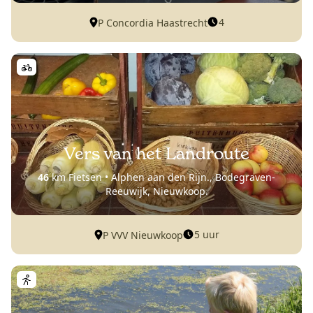
4
P Concordia Haastrecht
Vers van het Landroute
46
km Fietsen • Alphen aan den Rijn., Bodegraven-
Reeuwijk, Nieuwkoop.
5 uur
P VVV Nieuwkoop