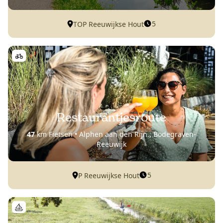
5
TOP Reeuwijkse Hout
Restaurantjesroute
47
km Fietsen • Alphen aan den Rijn., Bodegraven-
Reeuwijk
5
P Reeuwijkse Hout