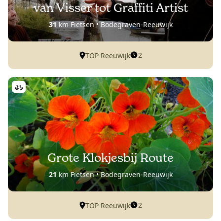
van Visser tot Graffiti Artist
31
km Fietsen • Bodegraven-Reeuwijk
2
TOP Reeuwijk
Grote Klokjesbij Route
21
km Fietsen • Bodegraven-Reeuwijk
2
TOP Reeuwijk