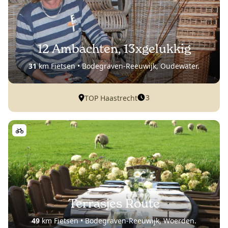
12 Ambachten, 13xgelukkig
31
km Fietsen • Bodegraven-Reeuwijk, Oudewater.
3
TOP Haastrecht
Terrasjes Route
49
km Fietsen • Bodegraven-Reeuwijk, Woerden.