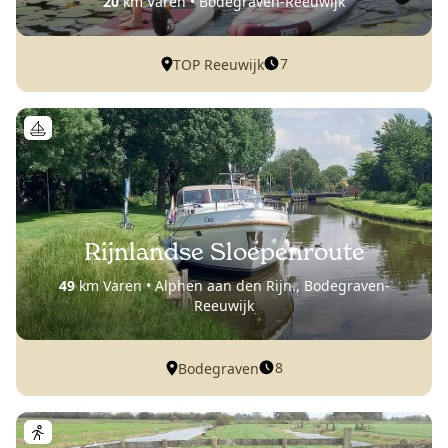
20
km Varen • Bodegraven-Reeuwijk
7
TOP Reeuwijk
Rijnlandse Sloepenroute
49
km Varen • Alphen aan den Rijn., Bodegraven-
Reeuwijk
8
Bodegraven