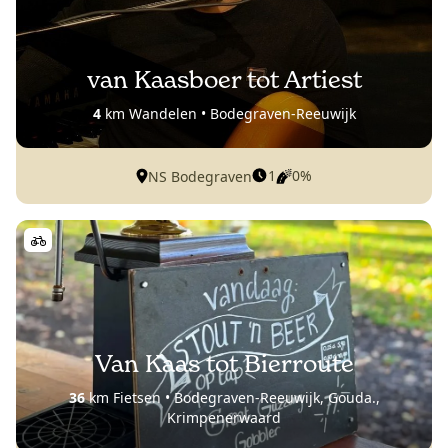
van Kaasboer tot Artiest
4
km Wandelen • Bodegraven-Reeuwijk
1
0%
NS Bodegraven
Van Kaas tot Bierroute
36
km Fietsen • Bodegraven-Reeuwijk, Gouda.,
Krimpenerwaard