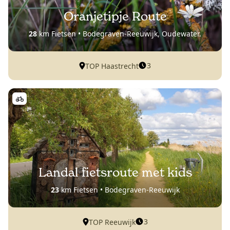
Oranjetipje Route
28
km Fietsen • Bodegraven-Reeuwijk, Oudewater.
3
TOP Haastrecht
Landal fietsroute met kids
23
km Fietsen • Bodegraven-Reeuwijk
3
TOP Reeuwijk