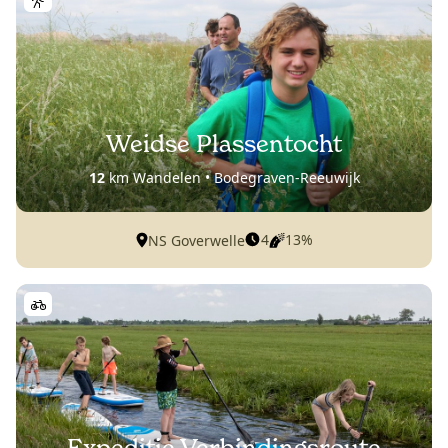
Weidse Plassentocht
12
km Wandelen • Bodegraven-Reeuwijk
4
13%
NS Goverwelle