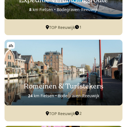
Expeditie Verbindingsroute
8
km Fietsen • Bodegraven-Reeuwijk
1
TOP Reeuwijk
Romeinen & Turfstekers
24
km Fietsen • Bodegraven-Reeuwijk
2
TOP Reeuwijk