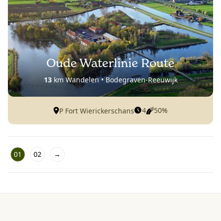
Oude Waterlinie Route
13
km Wandelen • Bodegraven-Reeuwijk
4
50%
P Fort Wierickerschans
01
02
→