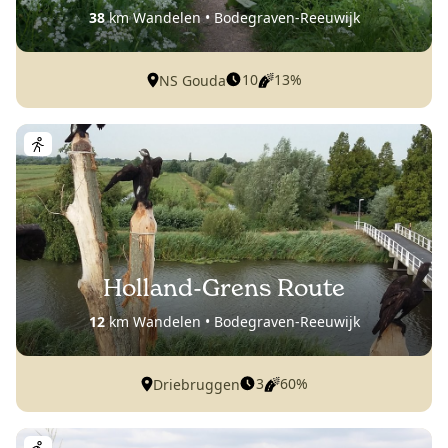
38
km Wandelen • Bodegraven-Reeuwijk
10
13%
NS Gouda
Holland-Grens Route
12
km Wandelen • Bodegraven-Reeuwijk
3
60%
Driebruggen