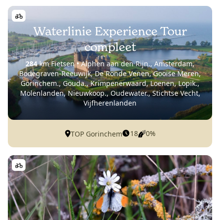
Waterlinie Experience Tour
compleet
284
km Fietsen • Alphen aan den Rijn., Amsterdam,
Bodegraven-Reeuwijk, De Ronde Venen, Gooise Meren,
Gorinchem., Gouda., Krimpenerwaard, Loenen, Lopik.,
Molenlanden, Nieuwkoop., Oudewater., Stichtse Vecht,
Vijfherenlanden
18
0%
TOP Gorinchem