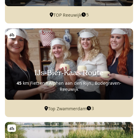
5
TOP Reeuwijk
IJs-Bier-Kaas Route
45
km Fietsen • Alphen aan den Rijn., Bodegraven-
Reeuwijk
3
Top Zwammerdam