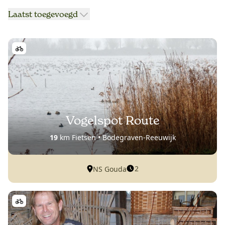
Laatst toegevoegd
Vogelspot Route
19
km Fietsen • Bodegraven-Reeuwijk
2
NS Gouda