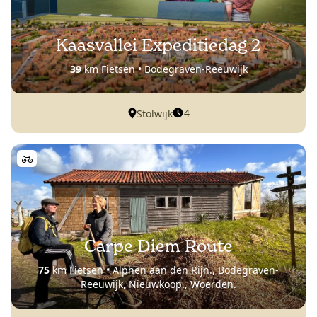
Kaasvallei Expeditiedag 2
39
km Fietsen • Bodegraven-Reeuwijk
4
Stolwijk
Carpe Diem Route
75
km Fietsen • Alphen aan den Rijn., Bodegraven-
Reeuwijk, Nieuwkoop., Woerden.