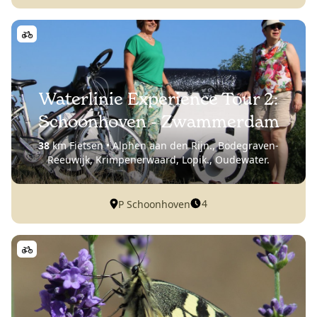
Waterlinie Experience Tour 2:
Schoonhoven - Zwammerdam
38
km Fietsen • Alphen aan den Rijn., Bodegraven-
Reeuwijk, Krimpenerwaard, Lopik., Oudewater.
4
P Schoonhoven