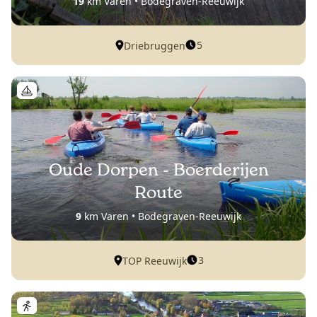
19
km Varen • Bodegraven-Reeuwijk
5
Driebruggen
Oude Dorpen - Boerderijen
Route
9
km Varen • Bodegraven-Reeuwijk
3
TOP Reeuwijk