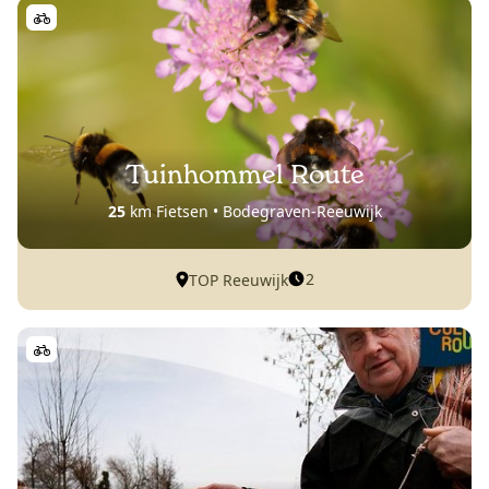
Tuinhommel Route
25
km Fietsen • Bodegraven-Reeuwijk
2
TOP Reeuwijk