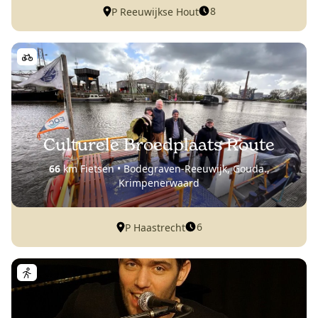
8
P Reeuwijkse Hout
Culturele Broedplaats Route
66
km Fietsen • Bodegraven-Reeuwijk, Gouda.,
Krimpenerwaard
6
P Haastrecht