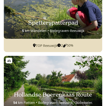
Spetterspatterpad
5
km Wandelen • Bodegraven-Reeuwijk
2
50%
TOP Reeuwijk
Hollandse Boerenkaas Route
54
km Fietsen • Bodegraven-Reeuwijk, Oudewater.