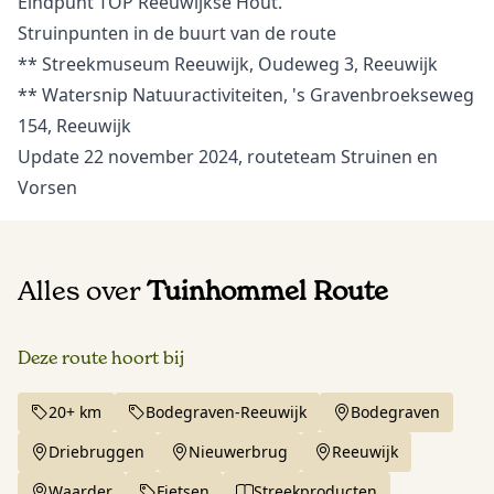
Eindpunt TOP Reeuwijkse Hout.
Struinpunten in de buurt van de route
**
Streekmuseum Reeuwijk, Oudeweg 3, Reeuwijk
**
Watersnip Natuuractiviteiten, 's Gravenbroekseweg
154, Reeuwijk
Update 22 november 2024, routeteam Struinen en
Vorsen
Alles over
Tuinhommel Route
Deze route hoort bij
20+ km
Bodegraven-Reeuwijk
Bodegraven
Driebruggen
Nieuwerbrug
Reeuwijk
Waarder
Fietsen
Streekproducten