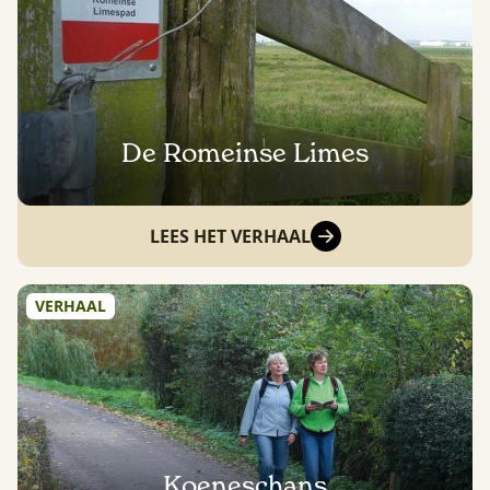
De Romeinse Limes
LEES HET VERHAAL
VERHAAL
Koeneschans