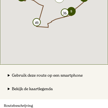
36
36
49
49
Gebruik deze route op een smartphone
Bekijk de kaartlegenda
Routebeschrijving