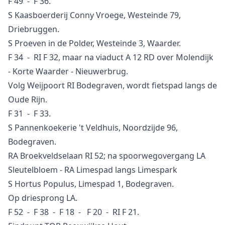
F 49 - F 36.
S Kaasboerderij Conny Vroege, Westeinde 79,
Driebruggen.
S Proeven in de Polder, Westeinde 3, Waarder.
F 34 - RI F 32, maar na viaduct A 12 RD over Molendijk
- Korte Waarder - Nieuwerbrug.
Volg Weijpoort RI Bodegraven, wordt fietspad langs de
Oude Rijn.
F 31 - F 33.
S Pannenkoekerie 't Veldhuis, Noordzijde 96,
Bodegraven.
RA Broekveldselaan RI 52; na spoorwegovergang LA
Sleutelbloem - RA Limespad langs Limespark
S Hortus Populus, Limespad 1, Bodegraven.
Op driesprong LA.
F 52 - F 38 - F 18 - F 20 - RI F 21.