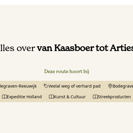
lles over
van Kaasboer tot Artie
Deze route hoort bij
degraven-Reeuwijk
Veelal weg of verhard pad
Bodegrav
Expeditie Holland
Kunst & Cultuur
Streekproducten