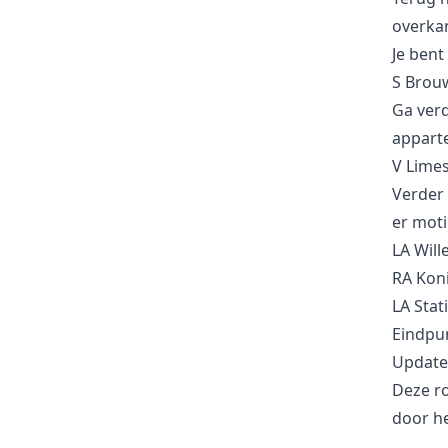
overkan
Je bent
S Brou
Ga ver
apparte
V Lime
Verder 
er moti
LA Will
RA Koni
LA Stat
Eindpun
Update
Deze ro
door he