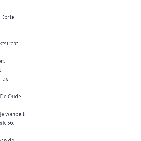
 Korte
ktstraat
at.
t
r de
V De Oude
 Je wandelt
rk 56:
aan de