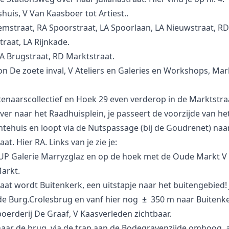
shuis, V Van Kaasboer tot Artiest..
emstraat, RA Spoorstraat, LA Spoorlaan, LA Nieuwstraat, RD
raat, LA Rijnkade.
A Brugstraat, RD Marktstraat.
lon De zoete inval, V Ateliers en Galeries en Workshops, Mar
enaarscollectief en Hoek 29 even verderop in de Marktstra
ver naar het Raadhuisplein, je passeert de voorzijde van he
ehuis en loopt via de Nutspassage (bij de Goudrenet) naa
at. Hier RA. Links van je zie je:
UP Galerie Marryzglaz en op de hoek met de Oude Markt 
arkt.
aat wordt Buitenkerk, een uitstapje naar het buitengebied!
e Burg.Crolesbrug en vanf hier nog ± 350 m naar Buitenke
oerderij De Graaf, V Kaasverleden zichtbaar.
aar de brug, via de trap aan de Bodegravenzijde omhoog, 