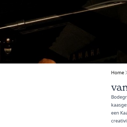
Home
van
Bodegr
kaasges
een Ka
creativ