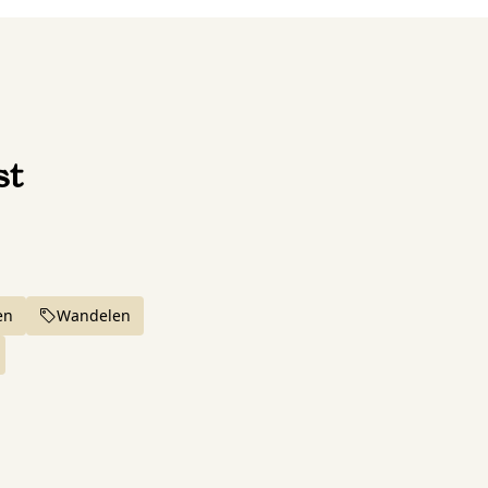
st
en
Wandelen