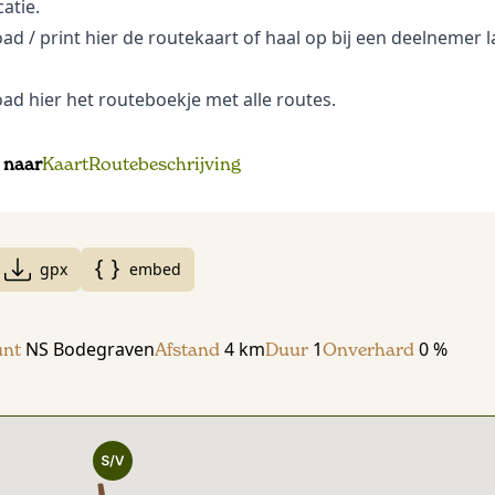
atie.
oad
/ print hier de routekaart of haal op bij een deelnemer 
oad
hier het routeboekje met alle routes.
 naar
Kaart
Routebeschrijving
gpx
embed
NS Bodegraven
4 km
1
0 %
unt
Afstand
Duur
Onverhard