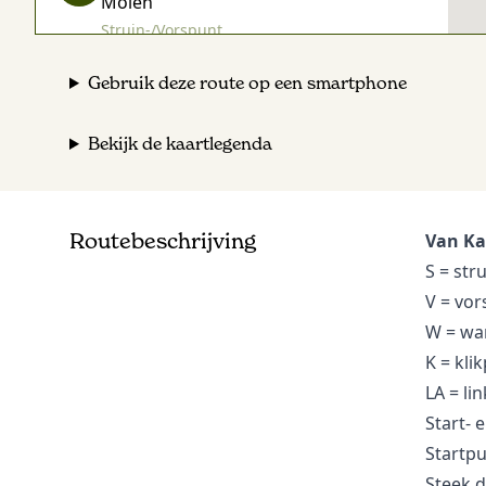
Molen
Struin-/Vorspunt
Gebruik deze route op een smartphone
Limes zichtbaar bij Oud-
V
Bodegraafseweg
Bekijk de kaartlegenda
Vorspunt
Eindpunt NS Station Bodegraven
Start-/Eindpunt
Routebeschrijving
Van Kaa
S = str
V = vor
W = wa
K = kli
LA = li
Start- 
Startpu
Steek d