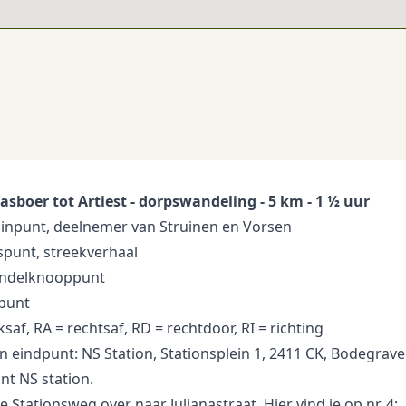
sboer tot Artiest - dorpswandeling - 5 km - 1 ½ uur
uinpunt, deelnemer van Struinen en Vorsen
spunt, streekverhaal
ndelknooppunt
kpunt
nksaf, RA = rechtsaf, RD = rechtdoor, RI = richting
en eindpunt: NS Station, Stationsplein 1, 2411 CK, Bodegrav
nt NS station.
e Stationsweg over naar Julianastraat. Hier vind je op nr. 4: