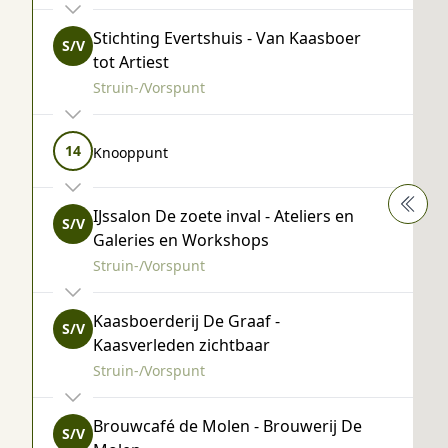
Stichting Evertshuis - Van Kaasboer
S/V
tot Artiest
Struin-/Vorspunt
14
Knooppunt
IJssalon De zoete inval - Ateliers en
S/V
Galeries en Workshops
Struin-/Vorspunt
Kaasboerderij De Graaf -
S/V
Kaasverleden zichtbaar
Struin-/Vorspunt
Brouwcafé de Molen - Brouwerij De
S/V