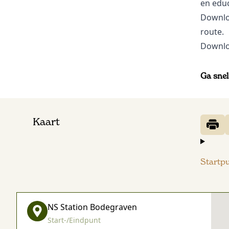
en educ
Downl
route.
Downl
Ga snel
Kaart
Startp
NS Station Bodegraven
Start-/Eindpunt