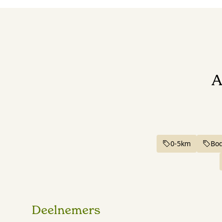
A
0-5km
Bo
Deelnemers