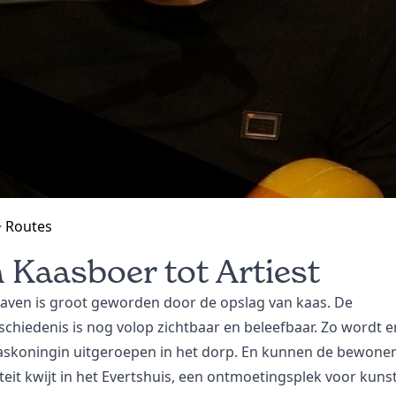
Routes
 Kaasboer tot Artiest
aven is groot geworden door de opslag van kaas. De
chiedenis is nog volop zichtbaar en beleefbaar. Zo wordt er
askoningin uitgeroepen in het dorp. En kunnen de bewone
iteit kwijt in het Evertshuis, een ontmoetingsplek voor kunst