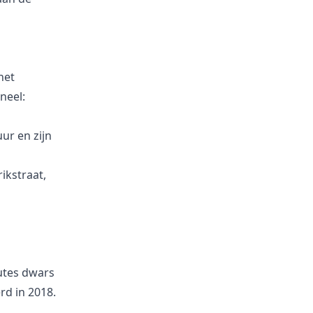
het
neel:
ur en zijn
ikstraat,
utes dwars
rd in 2018.