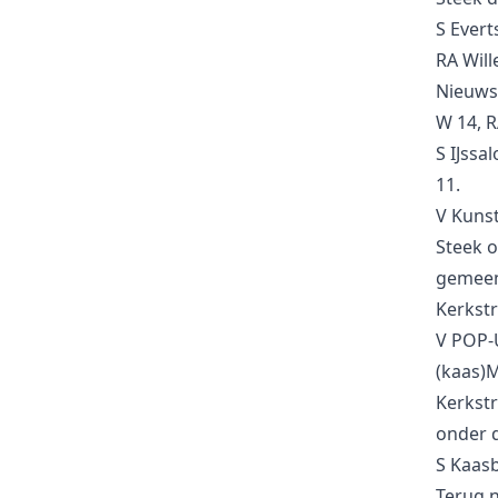
S Evert
RA Will
Nieuwst
W 14, R
S IJssa
11.
V Kunst
Steek o
gemeent
Kerkstra
V POP-
(kaas)M
Kerkstr
onder d
S Kaasb
Terug n