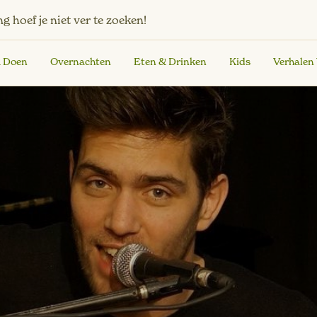
ng
hoef je niet ver te zoeken!
& Doen
Overnachten
Eten & Drinken
Kids
Verhalen