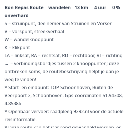
Bon Repas Route - wandelen - 13 km - 4 uur - 0 %
onverhard
S = struinpunt, deelnemer van Struinen en Vorsen
V = vorspunt, streekverhaal
W = wandelknooppunt
K = klikpunt
LA = linksaf, RA = rechtsaf, RD = rechtdoor, RI = richting
→
= verbindingsbordjes tussen 2 knooppunten; deze
ontbreken soms, de routebeschrijving helpt je dan je
weg te vinden!
* Start- en eindpunt: TOP Schoonhoven, Buiten de
Veerpoort 2, Schoonhoven. Gps-coördinaten 51.94308,
4.85386
* Openbaar vervoer: raadpleeg 9292.nl voor de actuele
reisinformatie.
* Deze route kan het jaar rond gewandeld worden, er