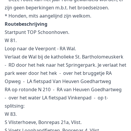
zijn geen beperkingen m.b.t. het broedseizoen.
* Honden, mits aangelijnd zijn welkom.
Routebeschrijving
Startpunt TOP Schoonhoven.
W 81.
Loop naar de Veerpont - RA Wal.
Verlaat de Wal bij de katholieke St. Bartholomeuskerk
- RD door het hek naar het Springerpark. Je verlaat het
park weer door het hek - over het bruggetje RA
Opweg - LA fietspad Van Heuven Goedhartweg
RA op rotonde N 210 - RA van Heuven Goedhartweg
- over het water LA fietspad Vinkenpad - op t-
splitsing:
W 83.
S Vlisterhoeve, Bonrepas 21a, Vlist.
S Voets Loopbandfietsen, Bonrepas 4, Vlist.