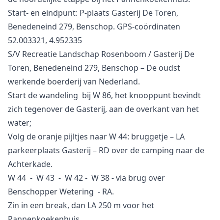
Start- en eindpunt: P-plaats Gasterij De Toren,
Benedeneind 279, Benschop. GPS-coördinaten
52.003321, 4.952335
S/V Recreatie Landschap Rosenboom / Gasterij De
Toren, Benedeneind 279, Benschop – De oudst
werkende boerderij van Nederland.
Start de wandeling bij W 86, het knooppunt bevindt
zich tegenover de Gasterij, aan de overkant van het
water;
Volg de oranje pijltjes naar W 44: bruggetje – LA
parkeerplaats Gasterij – RD over de camping naar de
Achterkade.
W 44 - W 43 - W 42 - W 38 - via brug over
Benschopper Wetering - RA.
Zin in een break, dan LA 250 m voor het
Pannenkoekenhuis.