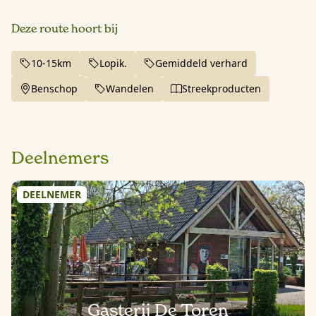
Deze route hoort bij
10-15km
Lopik.
Gemiddeld verhard
Benschop
Wandelen
Streekproducten
Deelnemers
DEELNEMER
Gasterij De Toren