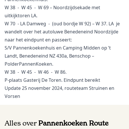
W 38 - W 45 - W 69 – Noordzijdsekade met
uitkijktoren LA.
W 70 - LA Damweg - (oud bordje W 92) – W 37. LA je
wandelt over het autoluwe Benedeneind Noordzijde
naar het eindpunt en passeert:
S/V Pannenkoekenhuis en Camping Midden op ’t
Landt, Benedeneind NZ 430a, Benschop –
PolderPannenKoeken.
W 38 - W 45 - W 46 - W 86.
P-plaats Gasterij De Toren. Eindpunt bereikt
Update 25 november 2024, routeteam Struinen en
Vorsen
Alles over
Pannenkoeken Route