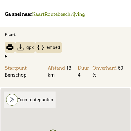
Ga snel naar
Kaart
Routebeschrijving
Kaart
gpx
embed
13
60
Startpunt
Afstand
Duur
Onverhard
Benschop
km
4
%
Toon routepunten