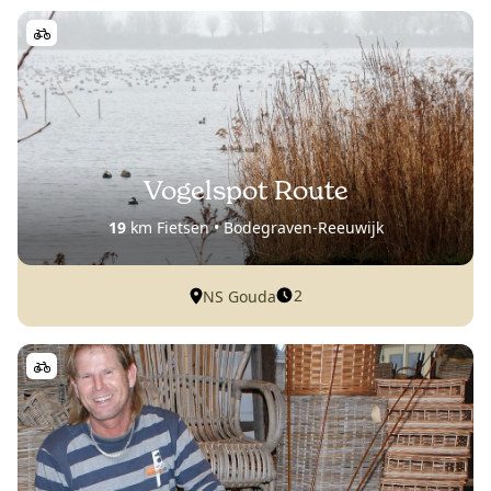
Vogelspot Route
19
km Fietsen • Bodegraven-Reeuwijk
2
NS Gouda