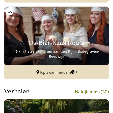
IJs-Bier-Kaas Route
45
km Fietsen • Alphen aan den Rijn., Bodegraven-
Reeuwijk
3
Top Zwammerdam
Verhalen
Bekijk alle
s
(20)