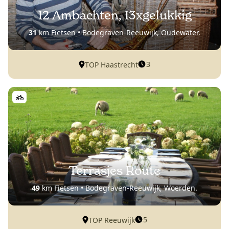
12 Ambachten, 13xgelukkig
31
km Fietsen • Bodegraven-Reeuwijk, Oudewater.
3
TOP Haastrecht
Terrasjes Route
49
km Fietsen • Bodegraven-Reeuwijk, Woerden.
5
TOP Reeuwijk