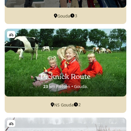
3
Gouda
Picknick Route
23
km Fietsen • Gouda.
2
NS Gouda