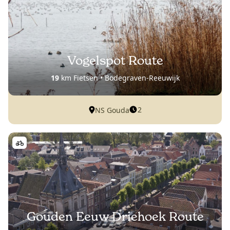
Vogelspot Route
19
km Fietsen • Bodegraven-Reeuwijk
2
NS Gouda
Gouden Eeuw Driehoek Route