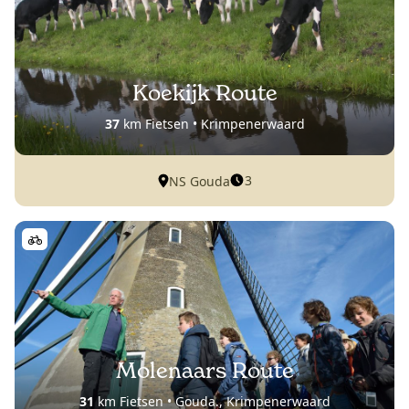
Koekijk Route
37
km Fietsen • Krimpenerwaard
3
NS Gouda
Molenaars Route
31
km Fietsen • Gouda., Krimpenerwaard