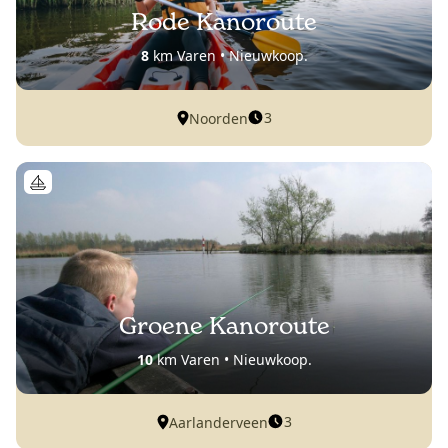
Rode Kanoroute
8
km Varen • Nieuwkoop.
3
Noorden
Groene Kanoroute
10
km Varen • Nieuwkoop.
3
Aarlanderveen