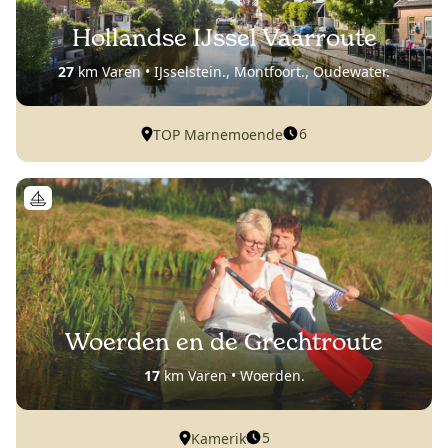
Hollandse IJssel Vaarroute
27
km Varen • IJsselstein., Montfoort., Oudewater.
6
TOP Marnemoende
Woerden en de Grechtroute
17
km Varen • Woerden.
5
Kamerik