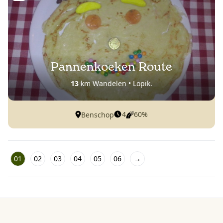
Pannenkoeken Route
13
km Wandelen • Lopik.
4
60%
Benschop
01
02
03
04
05
06
→