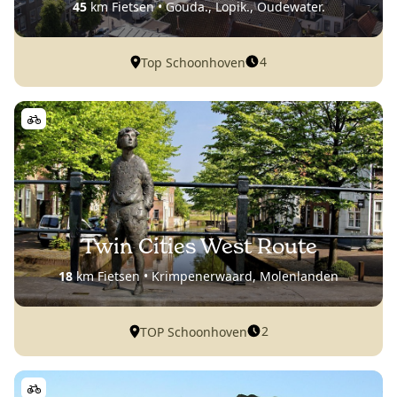
45
km Fietsen • Gouda., Lopik., Oudewater.
4
Top Schoonhoven
Twin Cities West Route
18
km Fietsen • Krimpenerwaard, Molenlanden
2
TOP Schoonhoven