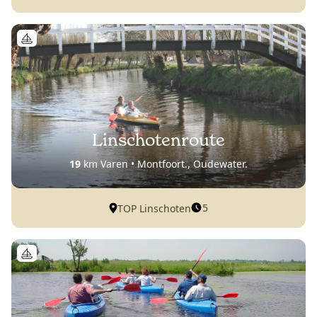
Linschotenroute
19
km Varen • Montfoort., Oudewater.
5
TOP Linschoten