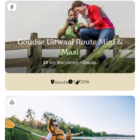
Goudse Uitwaai Route Mini &
Maxi
21
km Wandelen • Gouda.
5
20%
Gouda