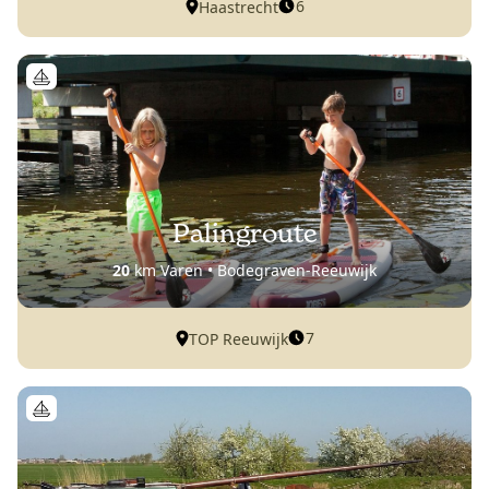
6
Haastrecht
Palingroute
20
km Varen • Bodegraven-Reeuwijk
7
TOP Reeuwijk