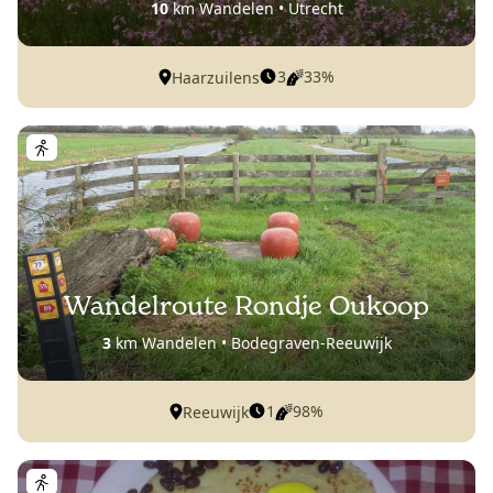
10
km Wandelen • Utrecht
3
33%
Haarzuilens
Wandelroute Rondje Oukoop
3
km Wandelen • Bodegraven-Reeuwijk
1
98%
Reeuwijk