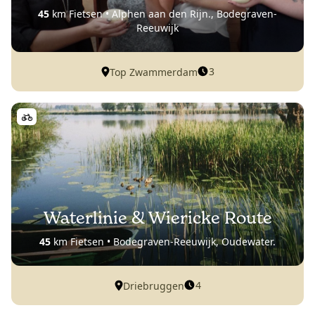
45
km Fietsen • Alphen aan den Rijn., Bodegraven-
Reeuwijk
3
Top Zwammerdam
Waterlinie & Wiericke Route
45
km Fietsen • Bodegraven-Reeuwijk, Oudewater.
4
Driebruggen