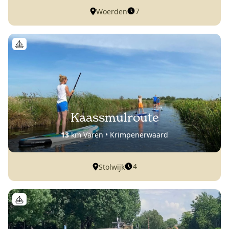
7
Woerden
Kaassmulroute
13
km Varen • Krimpenerwaard
4
Stolwijk