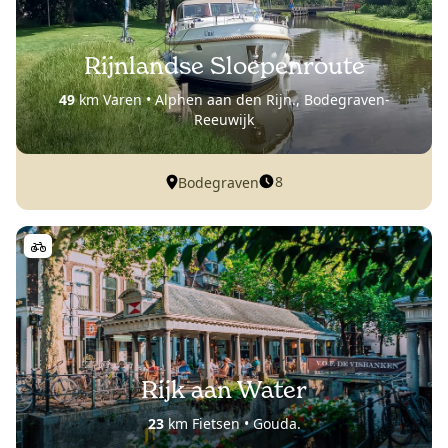
Rijnlandse Sloepenroute
49
km Varen • Alphen aan den Rijn., Bodegraven-
Reeuwijk
8
Bodegraven
Rijk aan Water
23
km Fietsen • Gouda.