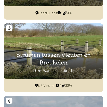
1
0%
Haarzuilens
Struinen tussen Vleuten en
Breukelen
15
km Wandelen • Utrecht
4
35%
NS Vleuten