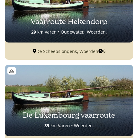
Vaarroute Hekendorp
29
km Varen • Oudewater., Woerden.
8
De Scheepsjongens, Woerden
De Luxembourg vaarroute
39
km Varen • Woerden.