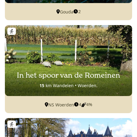
2
Gouda
In het spoor van de Romeinen
15
km Wandelen • Woerden.
4
4%
NS Woerden