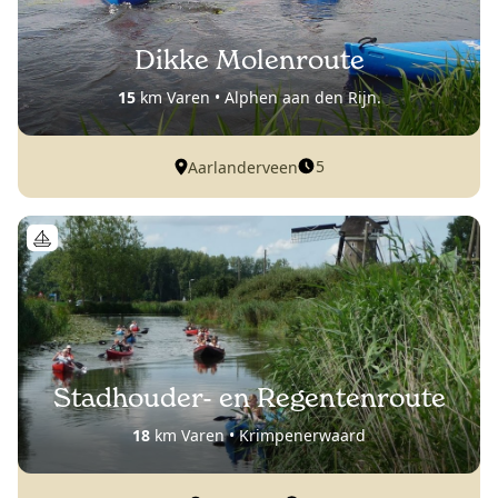
Dikke Molenroute
15
km Varen • Alphen aan den Rijn.
5
Aarlanderveen
Stadhouder- en Regentenroute
18
km Varen • Krimpenerwaard