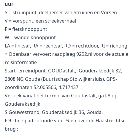
uur
S = struinpunt, deelnemer van Struinen en Vorsen
V = vorspunt, een streekverhaal
F = fietsknooppunt
W = wandelknooppunt
LA = linksaf, RA = rechtsaf, RD = rechtdoor, RI = richting
* Openbaar vervoer: raadpleeg 9292.nl voor de actuele
reisinformatie
Start- en eindpunt GOUDasfalt, Gouderaksedijk 32,
2808 NG Gouda (Buurtschap Stolwijkersluis). GPS-
coördinaten 52.005566, 4.717437
Vertrek vanaf het terrein van Goudasfalt, ga LA op
Gouderaksedijk.
S Gouwestrand, Gouderaksedijk 36, Gouda.
F 9 - fietspad rotonde voor ¾ en over de Haastrechtse
brug :