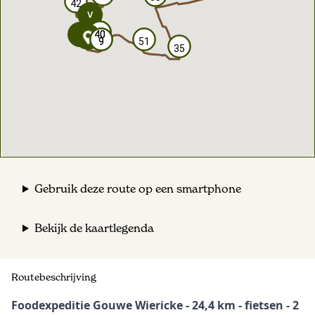
42
42
40
40
40
40
9
9
9
9
51
51
35
35
Gebruik deze route op een smartphone
Bekijk de kaartlegenda
Routebeschrijving
Foodexpeditie Gouwe Wiericke - 24,4 km - fietsen - 2