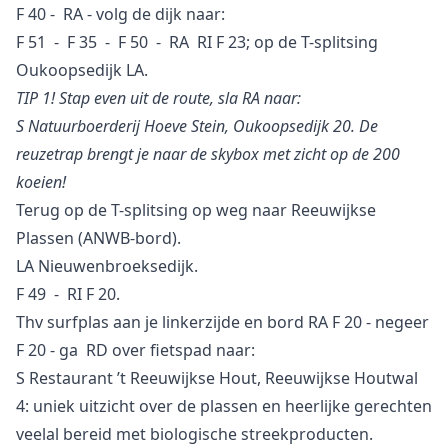
F 40 - RA - volg de dijk naar:
F 51 - F 35 - F 50 - RA RI F 23; op de T-splitsing
Oukoopsedijk LA.
TIP 1! Stap even uit de route, sla RA naar:
S Natuurboerderij Hoeve Stein, Oukoopsedijk 20. De
reuzetrap brengt je naar de skybox met zicht op de 200
koeien!
Terug op de T-splitsing op weg naar Reeuwijkse
Plassen (ANWB-bord).
LA Nieuwenbroeksedijk.
F 49 - RI F 20.
Thv surfplas aan je linkerzijde en bord RA F 20 - negeer
F 20 - ga RD over fietspad naar:
S Restaurant ’t Reeuwijkse Hout, Reeuwijkse Houtwal
4: uniek uitzicht over de plassen en heerlijke gerechten
veelal bereid met biologische streekproducten.