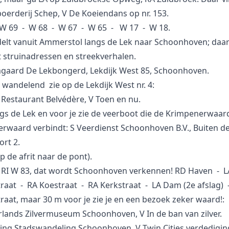
oerderij Schep, V De Koeiendans op nr. 153.
 W 69 - W 68 - W 67 - W 65 - W 17 - W 18.
elt vanuit Ammerstol langs de Lek naar Schoonhoven; daar 
 struinadressen en streekverhalen.
gaard De Lekbongerd, Lekdijk West 85, Schoonhoven.
 wandelend zie op de Lekdijk West nr. 4:
 Restaurant Belvédère, V Toen en nu.
angs de Lek en voor je zie de veerboot die de Krimpenerwaa
erwaard verbindt: S Veerdienst Schoonhoven B.V., Buiten d
rt 2.
p de afrit naar de pont).
 RI W 83, dat wordt Schoonhoven verkennen! RD Haven - L
raat - RA Koestraat - RA Kerkstraat - LA Dam (2e afslag) 
aat, maar 30 m voor je zie je en een bezoek zeker waard!:
lands Zilvermuseum Schoonhoven, V In de ban van zilver.
ting Stadswandeling Schoonhoven, V Twin Cities verdedigin