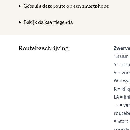
Gouwestrand
S
Gebruik deze route op een smartphone
Struinpunt
Bekijk de kaartlegenda
67
Knooppunt
Routebeschrijving
Zwerve
81
Knooppunt
13 uur 
S = str
64
Knooppunt
V = vor
W = wa
K = kli
65
Knooppunt
LA = li
→
= ve
routebe
62
Knooppunt
* Start
coördin