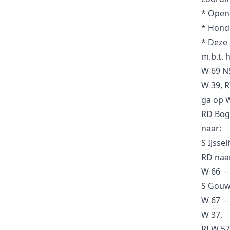
44
Knooppunt
* Openb
* Honde
* Deze 
42
Knooppunt
m.b.t. 
W 69 N
41
W 39, R
Knooppunt
ga op 
RD Boge
39
Knooppunt
naar:
S IJss
RD naar
38
Knooppunt
W 66 - 
S Gouw
36
Knooppunt
W 67 -
W 37.
RI W 57