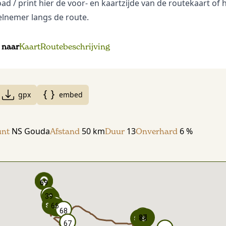
oad
/ print hier de voor- en kaartzijde van de routekaart of h
lnemer langs de route.
 naar
Kaart
Routebeschrijving
gpx
embed
NS Gouda
50 km
13
6 %
unt
Afstand
Duur
Onverhard
69
69
69
69
39
39
66
66
68
68
87
87
88
88
67
67