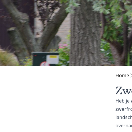
Home
Zw
Heb je 
zwerfro
landsc
overna