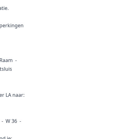
tie.
eperkingen
A Raam -
tsluis
er LA naar:
 - W 36 -
d je: