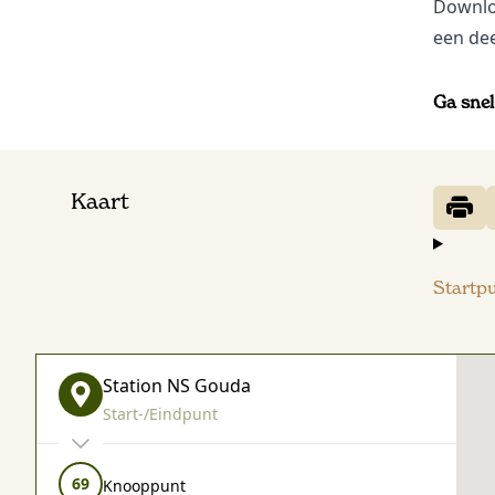
Downl
een dee
Ga snel
Kaart
Startp
Station NS Gouda
Start-/Eindpunt
69
Knooppunt