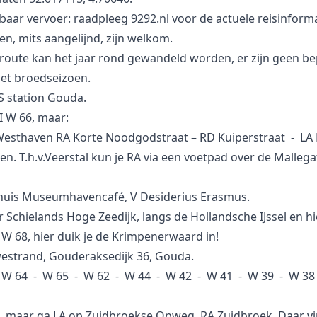
aar vervoer: raadpleeg 9292.nl voor de actuele reisinforma
n, mits aangelijnd, zijn welkom.
route kan het jaar rond gewandeld worden, er zijn geen b
het broedseizoen.
S station Gouda.
I W 66, maar:
Westhaven RA Korte Noodgodstraat – RD Kuiperstraat - L
n. T.h.v.Veerstal kun je RA via een voetpad over de Mallega
elhuis Museumhavencafé, V Desiderius Erasmus.
 Schielands Hoge Zeedijk, langs de Hollandsche IJssel en hi
W 68, hier duik je de Krimpenerwaard in!
estrand, Gouderaksedijk 36, Gouda.
 W 64 - W 65 - W 62 - W 44 - W 42 - W 41 - W 39 - W 38
, maar ga LA op Zuidbroekse Opweg, RA Zuidbroek. Daar vin