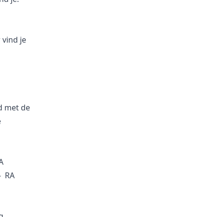
vind je
rd met de
e
A
- RA
g.