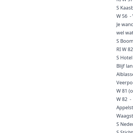
37
Knooppunt
S Kaasb
W 56 -
Kaasboerderij Schep - De
S/V
Je wand
Koeiendans
wel wat
Struin-/Vorspunt
S Boom
RI W 82
56
Knooppunt
S Hotel
Blijf l
Alblass
69
Knooppunt
Veerpoo
W 81 (o
68
W 82 -
Knooppunt
Appelst
Waagstr
67
Knooppunt
S Neder
S Stich