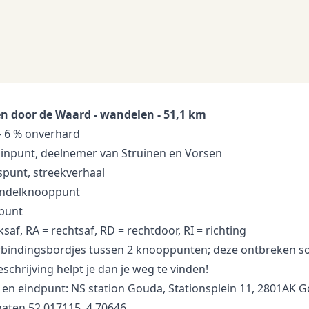
n door de Waard - wandelen - 51,1 km
- 6 % onverhard
uinpunt, deelnemer van Struinen en Vorsen
spunt, streekverhaal
ndelknooppunt
kpunt
nksaf, RA = rechtsaf, RD = rechtdoor, RI = richting
rbindingsbordjes tussen 2 knooppunten; deze ontbreken s
schrijving helpt je dan je weg te vinden!
- en eindpunt: NS station Gouda, Stationsplein 11, 2801AK 
aten 52.017115, 4.70646.