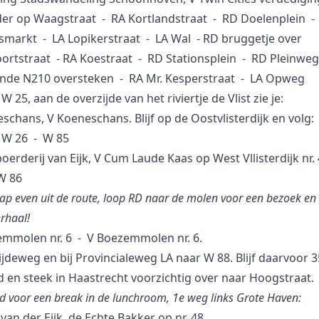
der op Waagstraat - RA Kortlandstraat - RD Doelenplein -
markt - LA Lopikerstraat - LA Wal - RD bruggetje over
ortstraat - RA Koestraat - RD Stationsplein - RD Pleinweg
tonde N210 oversteken - RA Mr. Kesperstraat - LA Opweg
W 25, aan de overzijde van het riviertje de Vlist zie je:
schans, V Koeneschans. Blijf op de Oostvlisterdijk en volg
 W 26 - W 85
oerderij van Eijk, V Cum Laude Kaas op West Vllisterdijk nr. 
W 86
tap even uit de route, loop RD naar de molen voor een bezoek en 
rhaal!
emmolen nr. 6 - V Boezemmolen nr. 6.
ijdeweg en bij Provincialeweg LA naar W 88. Blijf daarvoor 
d en steek in Haastrecht voorzichtig over naar Hoogstraat.
ijd voor een break in de lunchroom, 1e weg links Grote Haven:
 van der Eijk, de Echte Bakker op nr. 48.