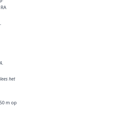
 RA
.
:
4.
lees het
350 m op