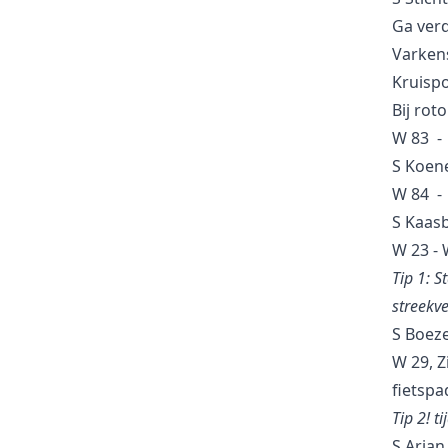
Ga ver
65
Knooppunt
Varkens
Kruispo
17
Knooppunt
Bij ro
W 83 - 
S Koene
18
Knooppunt
W 84 -
S Kaasb
Boomgaard de Lekbongerd
S
W 23 - 
Struinpunt
Tip 1: S
streekve
Hotel Restaurant Belvédère - Toen
S/V
S Boez
en Nu
W 29, Z
Struin-/Vorspunt
fietspa
Tip 2! t
Veerdienst Schoonhoven
S
S Arjan