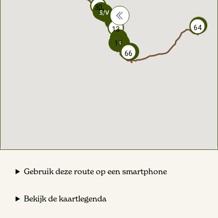
30
30
11
11
64
64
13
13
10
10
66
66
Gebruik deze route op een smartphone
Bekijk de kaartlegenda