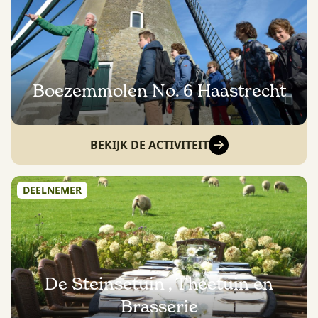
Boezemmolen No. 6 Haastrecht
BEKIJK DE ACTIVITEIT
DEELNEMER
De Steinsetuin , Theetuin en
Brasserie