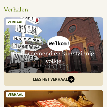
Verhalen
VERHAAL
Ondernemend en kunstzinnig
volkje
LEES HET VERHAAL
VERHAAL