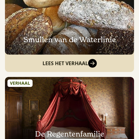
Smullen van de Waterlinie
LEES HET VERHAAL
VERHAAL
De Regentenfamilie