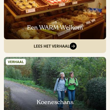
Een WARM Welkom
LEES HET VERHAAL
VERHAAL
Koeneschans