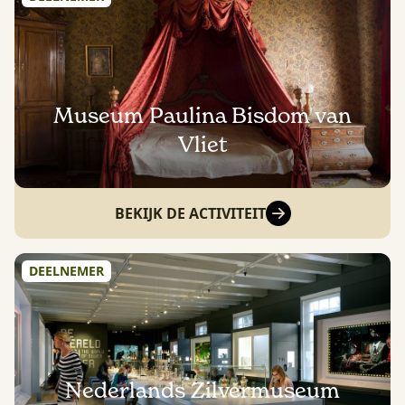
Museum Paulina Bisdom van
Vliet
BEKIJK DE ACTIVITEIT
DEELNEMER
Nederlands Zilvermuseum