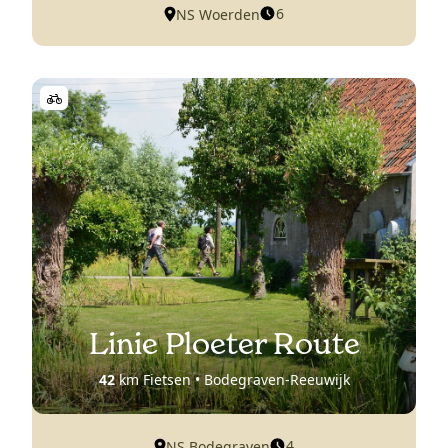
6
NS Woerden
Linie Ploeter Route
42
km Fietsen • Bodegraven-Reeuwijk
4
NS Bodegraven