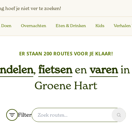
ng
hoef je niet ver te zoeken!
& Doen
Overnachten
Eten & Drinken
Kids
Verhalen
ER STAAN
200 ROUTES
VOOR JE KLAAR!
ndelen
,
fietsen
en
varen
in
Groene Hart
Filter
Zoek