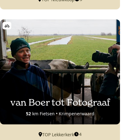
van Boer tot Fotograaf
52
km Fietsen • Krimpenerwaard
4
TOP Lekkerkerk