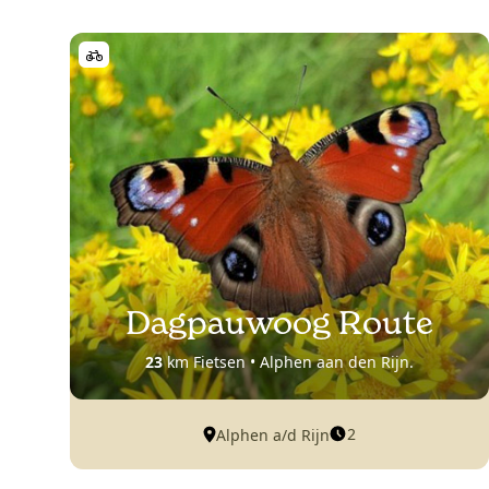
Dagpauwoog Route
23
km Fietsen • Alphen aan den Rijn.
2
Alphen a/d Rijn