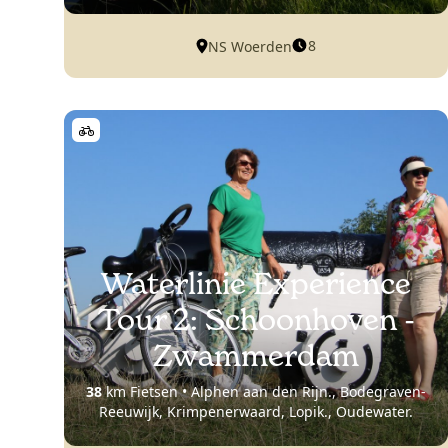
8
NS Woerden
Waterlinie Experience
Tour 2: Schoonhoven -
Zwammerdam
38
km Fietsen • Alphen aan den Rijn., Bodegraven-
Reeuwijk, Krimpenerwaard, Lopik., Oudewater.