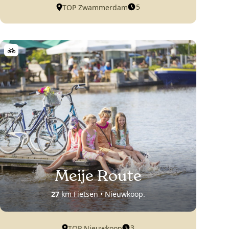
5
TOP Zwammerdam
Meije Route
27
km Fietsen • Nieuwkoop.
3
TOP Nieuwkoop