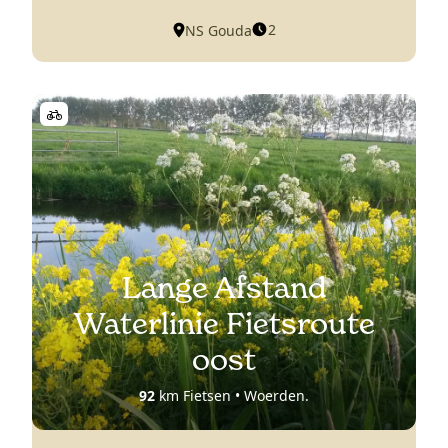
2
NS Gouda
Lange Afstand
Waterlinie Fietsroute
oost
92
km Fietsen • Woerden.