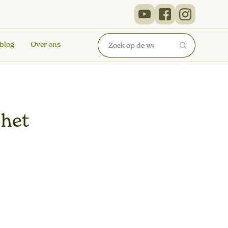
 blog
Over ons
 het
en