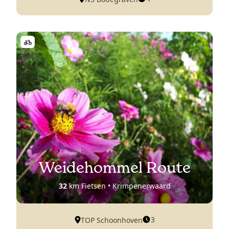
Weidehommel Route
32
km Fietsen • Krimpenerwaard
3
TOP Schoonhoven