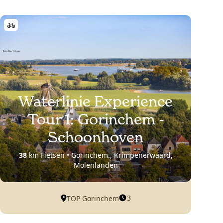
Waterlinie Experience
Tour 1: Gorinchem -
Schoonhoven
38
km Fietsen • Gorinchem., Krimpenerwaard,
Molenlanden
3
TOP Gorinchem