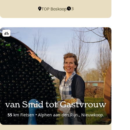
3
TOP Boskoop
van Smid tot Gastvrouw
55
km Fietsen • Alphen aan den Rijn., Nieuwkoop.