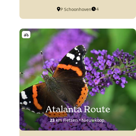
4
P Schoonhoven
Atalanta Route
23
km Fietsen • Nieuwkoop.