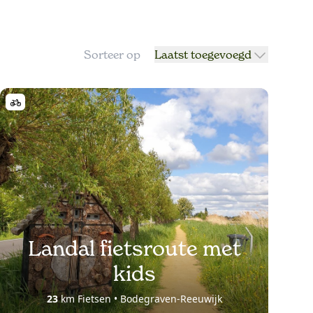
Sorteer op
Laatst toegevoegd
Landal fietsroute met
kids
23
km Fietsen • Bodegraven-Reeuwijk