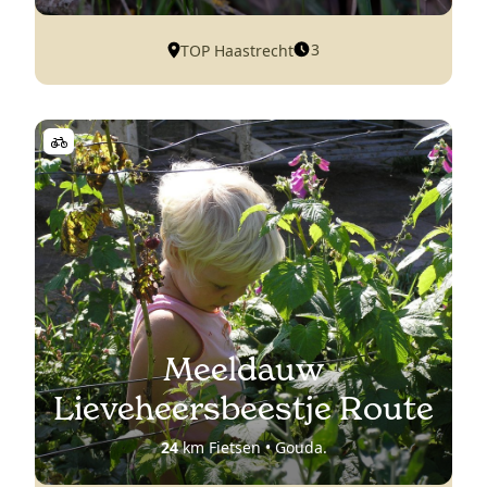
3
TOP Haastrecht
Meeldauw
Lieveheersbeestje Route
24
km Fietsen • Gouda.