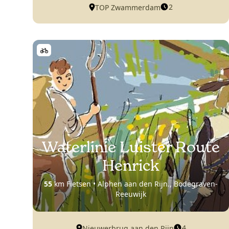
2
TOP Zwammerdam
Waterlinie Luister Route
Henrick
55
km Fietsen • Alphen aan den Rijn., Bodegraven-
Reeuwijk
4
Nieuwerbrug aan den Rijn