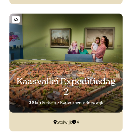
Kaasvallei Expeditiedag
2
39
km Fietsen • Bodegraven-Reeuwijk
4
Stolwijk