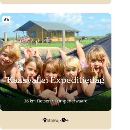
Kaasvallei Expeditiedag
1
36
km Fietsen • Krimpenerwaard
4
Stolwijk