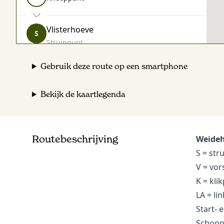
Vlisterhoeve
S
Struinpunt
Gebruik deze route op een smartphone
Voets Loopbandfietsen
S
Struinpunt
Bekijk de kaartlegenda
11
Knooppunt
Routebeschrijving
Weideh
30
Knooppunt
S = str
V = vor
K = kli
Kaasboerderij van Eijk
S
LA = li
Struinpunt
Start- 
Schoon