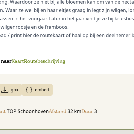
ong. Waardoor ze niet bij alle bloemen kan om van de necta
. Waar ze wel bij en haar eitjes graag in legt zijn wilgen, l
ssen in het voorjaar. Later in het jaar vind je ze bij kruisbe
 wilgenroosje en de framboos.
oad
/ print hier de routekaart of haal op bij een deelnemer 
 naar
Kaart
Routebeschrijving
gpx
embed
TOP Schoonhoven
32 km
3
unt
Afstand
Duur