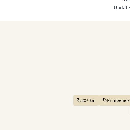
Update
Boomgaard de Lekbongerd /Groen
S/V
Beleving Struinpunt
Struin-/Vorspunt
Peter Stuurman
S
Struinpunt
Stichting Stadswandeling
S
Schoonhoven
Struinpunt
Hotel Restaurant Belvedere
20+ km
Krimpener
S
Struinpunt
10
Knooppunt