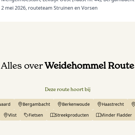
 2 mei 2026, routeteam Struinen en Vorsen
Alles over
Weidehommel Route
Deze route hoort bij
waard
Bergambacht
Berkenwoude
Haastrecht
Vlist
Fietsen
Streekproducten
Vlinder Fladder