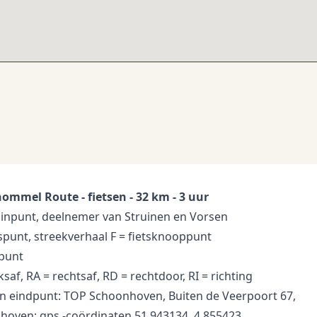
ommel Route - fietsen - 32 km - 3 uur
uinpunt, deelnemer van Struinen en Vorsen
spunt, streekverhaal F = fietsknooppunt
kpunt
nksaf, RA = rechtsaf, RD = rechtdoor, RI = richting
en eindpunt: TOP Schoonhoven, Buiten de Veerpoort 67,
hoven; gps -coördinaten 51.943134, 4.855423.