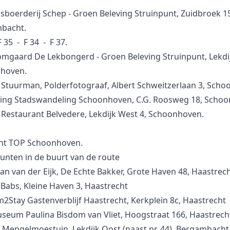
sboerderij Schep - Groen Beleving Struinpunt, Zuidbroek 1
bacht.
F 35 - F 34 - F 37.
mgaard De Lekbongerd - Groen Beleving Struinpunt, Lekdij
hoven.
 Stuurman, Polderfotograaf, Albert Schweitzerlaan 3, Scho
hting Stadswandeling Schoonhoven, C.G. Roosweg 18, Scho
 Restaurant Belvedere, Lekdijk West 4, Schoonhoven.
nt TOP Schoonhoven.
unten in de buurt van de route
jan van der Eijk, De Echte Bakker, Grote Haven 48, Haastrec
 Babs, Kleine Haven 3, Haastrecht
m2Stay Gastenverblijf Haastrecht, Kerkplein 8c, Haastrecht
seum Paulina Bisdom van Vliet, Hoogstraat 166, Haastrech
 Mengelmoestuin, Lekdijk Oost (naast nr. 44), Bergambacht