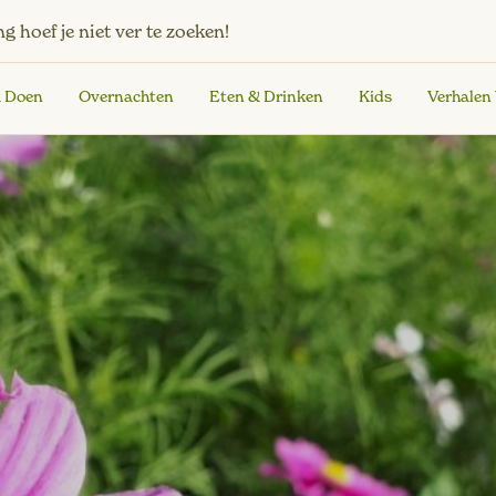
ng
hoef je niet ver te zoeken!
& Doen
Overnachten
Eten & Drinken
Kids
Verhalen