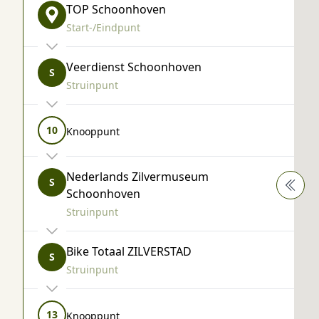
TOP Schoonhoven
Start-/Eindpunt
Veerdienst Schoonhoven
S
Struinpunt
10
Knooppunt
Nederlands Zilvermuseum
S
Schoonhoven
Struinpunt
Bike Totaal ZILVERSTAD
S
Struinpunt
13
Knooppunt