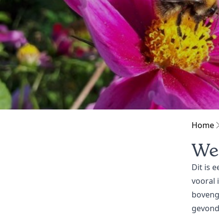
Home
We
Dit is 
vooral 
boveng
gevond