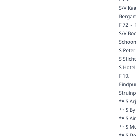
S/V Kaa
23
Knooppunt
Bergam
F 72 - 
Kaasboerderij Schep - Groen
S/V Boo
S/V
Beleving Struinpunt
Schoon
Struin-/Vorspunt
S Peter
S Stic
72
Knooppunt
S Hotel
F 10.
Eindpu
35
Knooppunt
Struinp
** S
Ar
**
S By
34
Knooppunt
**
S Ai
** S
Mu
37
Knooppunt
** S
De