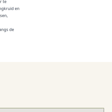
r te
ongkruid en
ssen,
langs de