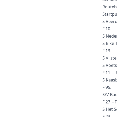
95
Knooppunt
Routeb
Startp
27
S Veer
Knooppunt
F 10.
S Nede
Boezemmolen No. 6 Haastrecht -
S/V
S Bike 
Groen Beleving Struinpunt
F 13.
Struin-/Vorspunt
S Vlist
S Voets
28
Knooppunt
F 11 - 
S Kaasbo
22
F 95.
Knooppunt
S/V Boe
F 27 - F
Het Schapenschuurtje
S
S Het 
Struinpunt
F 23.