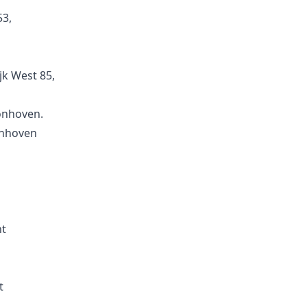
53,
k West 85,
onhoven.
onhoven
ht
t