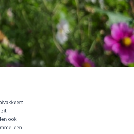
bivakkeert
zit
den ook
ommel een