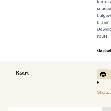
korte t
snoepen
bolgewa
braam,
Downl
route.
Ga snel
Kaart
Startp