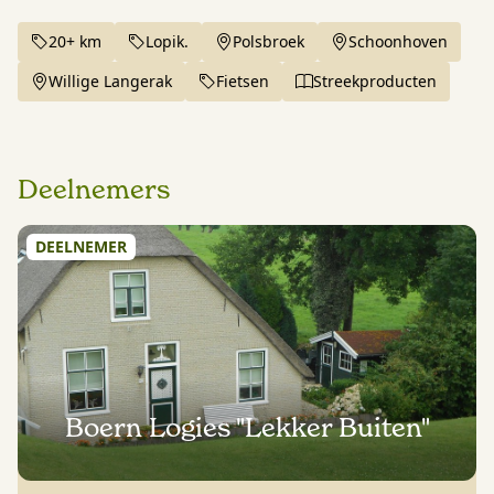
20+ km
Lopik.
Polsbroek
Schoonhoven
Willige Langerak
Fietsen
Streekproducten
Deelnemers
DEELNEMER
Boern Logies "Lekker Buiten"