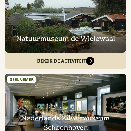
Natuurmuseum de Wielewaal
BEKIJK DE ACTIVITEIT
DEELNEMER
Nederlands Zilvermuseum
Schoonhoven