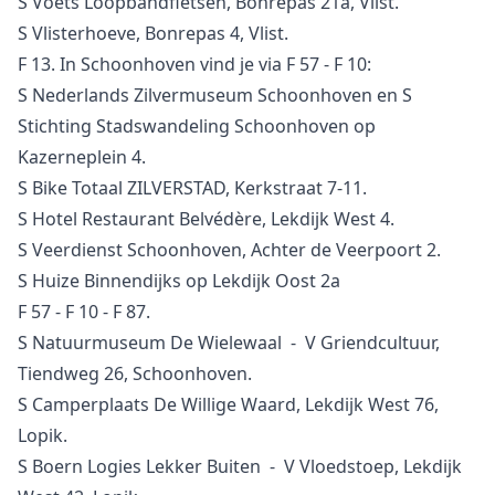
S Voets Loopbandfietsen, Bonrepas 21a, Vlist.
S Vlisterhoeve, Bonrepas 4, Vlist.
F 13. In Schoonhoven vind je via F 57 - F 10:
S Nederlands Zilvermuseum Schoonhoven en S
Stichting Stadswandeling Schoonhoven op
Kazerneplein 4.
S Bike Totaal ZILVERSTAD, Kerkstraat 7-11.
S Hotel Restaurant Belvédère, Lekdijk West 4.
S Veerdienst Schoonhoven, Achter de Veerpoort 2.
S Huize Binnendijks op Lekdijk Oost 2a
F 57 - F 10 - F 87.
S Natuurmuseum De Wielewaal - V Griendcultuur,
Tiendweg 26, Schoonhoven.
S Camperplaats De Willige Waard, Lekdijk West 76,
Lopik.
S Boern Logies Lekker Buiten - V Vloedstoep, Lekdijk