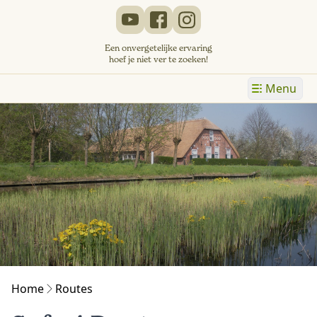
Een onvergetelijke ervaring
hoef je niet ver te zoeken!
Menu
Home
Routes