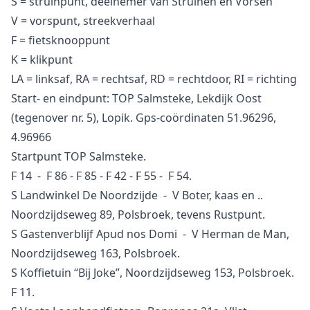
S = struinpunt, deelnemer van Struinen en Vorsen
V = vorspunt, streekverhaal
F = fietsknooppunt
K = klikpunt
LA = linksaf, RA = rechtsaf, RD = rechtdoor, RI = richting
Start- en eindpunt: TOP Salmsteke, Lekdijk Oost
(tegenover nr. 5), Lopik. Gps-coördinaten 51.96296,
4.96966
Startpunt TOP Salmsteke.
F 14 - F 86 - F 85 - F 42 - F 55 - F 54.
S Landwinkel De Noordzijde - V Boter, kaas en ..
Noordzijdseweg 89, Polsbroek, tevens Rustpunt.
S Gastenverblijf Apud nos Domi - V Herman de Man,
Noordzijdseweg 163, Polsbroek.
S Koffietuin “Bij Joke”, Noordzijdseweg 153, Polsbroek.
F 11.