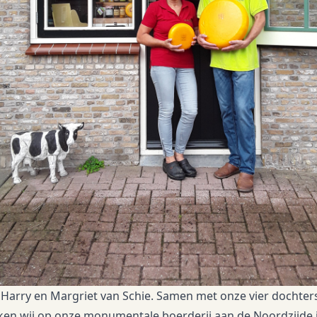
n Harry en Margriet van Schie. Samen met onze vier dochte
ken wij op onze monumentale boerderij aan de Noordzijde 