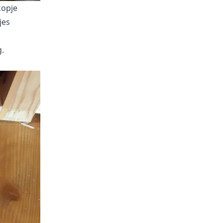
kopje
jes
.