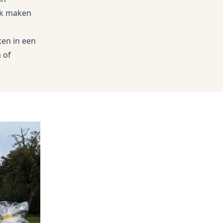
lk maken
ken in een
 of