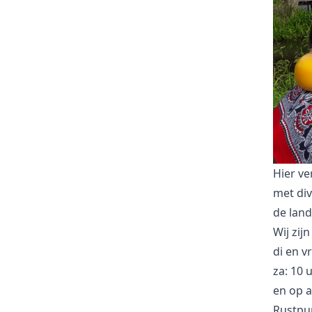
Hier ve
met div
de land
Wij zij
di en v
za: 10 
en op 
Rustpun