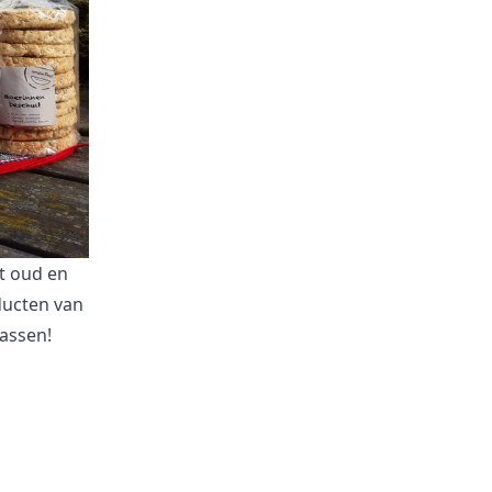
ot oud en
ducten van
rassen!