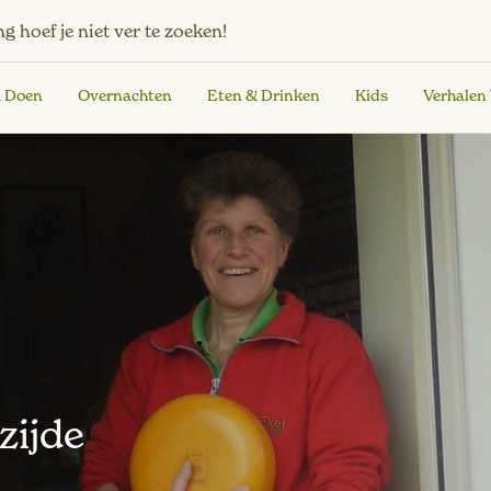
ng
hoef je niet ver te zoeken!
& Doen
Overnachten
Eten & Drinken
Kids
Verhalen
zijde