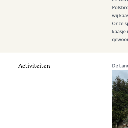
Polsbro
wij kaa
Onze sp
kaasje 
gewoon 
Activiteiten
De Lan