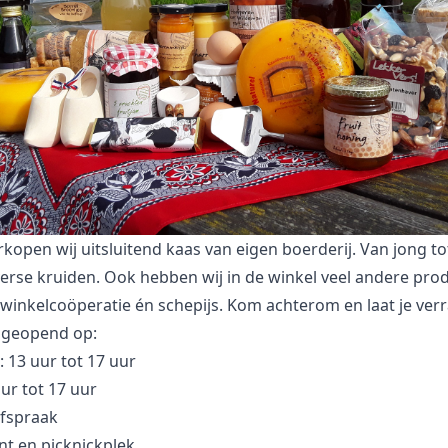
rkopen wij uitsluitend kaas van eigen boerderij. Van jong t
erse kruiden. Ook hebben wij in de winkel veel andere pro
winkelcoöperatie én schepijs. Kom achterom en laat je ver
n geopend op:
r: 13 uur tot 17 uur
uur tot 17 uur
afspraak
t en picknickplek