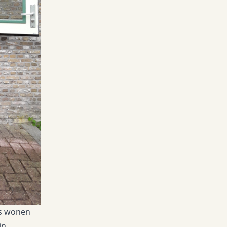
rs wonen
in