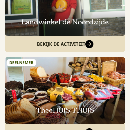
Landwinkel de Noordzijde
BEKIJK DE ACTIVITEIT
DEELNEMER
TheeHUIS THUIS