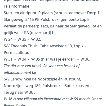
reisinformatie
Start- en eindpunt: P-plaats (schuin tegenover Dorp 1)
Slangeweg, 3415 PB Polsbroek, gemeente Lopik.
Verlaat de parkeerplaats, ga naar de Slangeweg, RA en
gelijk weer RA (onverhard) bij:
W 24 - W 35 - W 32.
S/V Theehuis Thuis, Cabauwsekade 13, Lopik –
Permacultuur.
W 31 - W 34 - W 35 (hier was je eerder) - W 36.
Tip: tijd voor een break: RA voor een bezoek of
uitblaasmoment bij
S/V Landwinkel de Noordzijde én Rustpunt,
Noordzijdseweg 189, Polsbroek – Boter, kaas en …
Terug naar W 36 .
W 36 is ook klikpunt via Pieterspad met W 59 met de Stoere
Polder Route
.