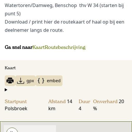
Watertoren/Damweg, Benschop thv W 34 (starten bij
punt 5)
Download
/ print hier de routekaart of haal op bij een
deelnemer langs de route.
Ga snel naar
Kaart
Routebeschrijving
Kaart
gpx
embed
14
20
Startpunt
Afstand
Duur
Onverhard
Polsbroek
km
4
%