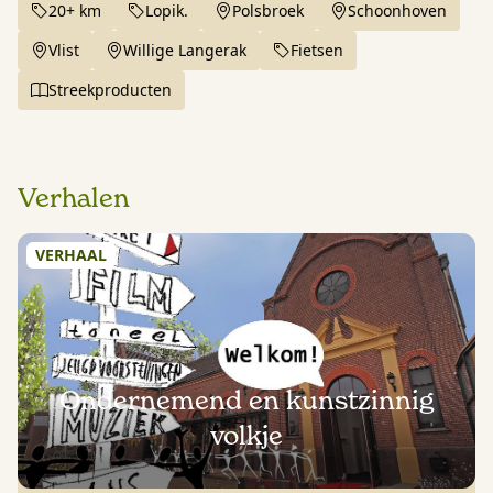
20+ km
Lopik.
Polsbroek
Schoonhoven
Vlist
Willige Langerak
Fietsen
Streekproducten
Verhalen
VERHAAL
Ondernemend en kunstzinnig
volkje