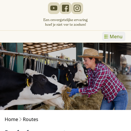
Een onvergetelijke ervaring
hoef je niet ver te zoeken!
Menu
Home
Routes