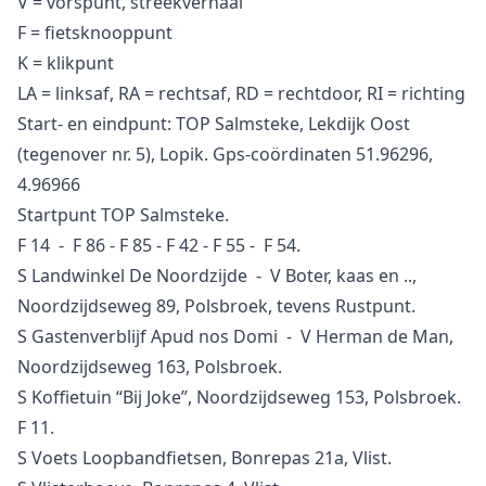
V = vorspunt, streekverhaal
F = fietsknooppunt
K = klikpunt
LA = linksaf, RA = rechtsaf, RD = rechtdoor, RI = richting
Start- en eindpunt: TOP Salmsteke, Lekdijk Oost
(tegenover nr. 5), Lopik. Gps-coördinaten 51.96296,
4.96966
Startpunt TOP Salmsteke.
F 14 - F 86 - F 85 - F 42 - F 55 - F 54.
S Landwinkel De Noordzijde - V Boter, kaas en ..,
Noordzijdseweg 89, Polsbroek, tevens Rustpunt.
S Gastenverblijf Apud nos Domi - V Herman de Man,
Noordzijdseweg 163, Polsbroek.
S Koffietuin “Bij Joke”, Noordzijdseweg 153, Polsbroek.
F 11.
S Voets Loopbandfietsen, Bonrepas 21a, Vlist.