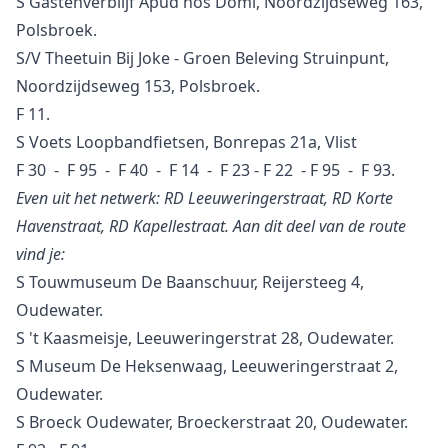
S Gastenverblijf Apud nos Domi, Noordzijdseweg 163,
Polsbroek.
S/V Theetuin Bij Joke - Groen Beleving Struinpunt,
Noordzijdseweg 153, Polsbroek.
F 11.
S Voets Loopbandfietsen, Bonrepas 21a, Vlist
F 30 - F 95 - F 40 - F 14 - F 23 - F 22 - F 95 - F 93.
Even uit het netwerk: RD Leeuweringerstraat, RD Korte
Havenstraat, RD Kapellestraat. Aan dit deel van de route
vind je:
S Touwmuseum De Baanschuur, Reijersteeg 4,
Oudewater.
S 't Kaasmeisje, Leeuweringerstrat 28, Oudewater.
S Museum De Heksenwaag, Leeuweringerstraat 2,
Oudewater.
S Broeck Oudewater, Broeckerstraat 20, Oudewater.