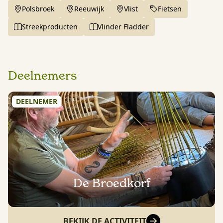
Polsbroek
Reeuwijk
Vlist
Fietsen
Streekproducten
Vlinder Fladder
Deelnemers
DEELNEMER
De Broedkorf
BEKIJK DE ACTIVITEIT