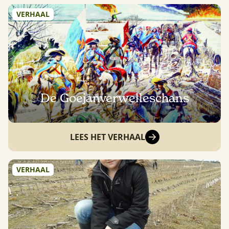
VERHAAL
De Goejanverwelleschans
LEES HET VERHAAL
VERHAAL