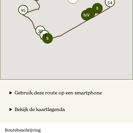
54
54
95
95
30
30
11
11
Gebruik deze route op een smartphone
Bekijk de kaartlegenda
Routebeschrijving