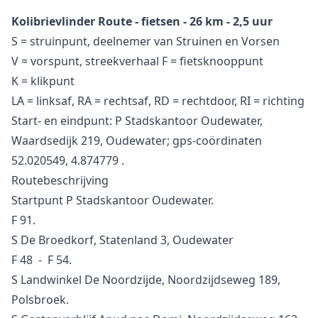
Kolibrievlinder Route - fietsen - 26 km - 2,5 uur
S = struinpunt, deelnemer van Struinen en Vorsen
V = vorspunt, streekverhaal F = fietsknooppunt
K = klikpunt
LA = linksaf, RA = rechtsaf, RD = rechtdoor, RI = richting
Start- en eindpunt: P Stadskantoor Oudewater,
Waardsedijk 219, Oudewater; gps-coördinaten
52.020549, 4.874779 .
Routebeschrijving
Startpunt P Stadskantoor Oudewater.
F 91.
S De Broedkorf, Statenland 3, Oudewater
F 48 - F 54.
S Landwinkel De Noordzijde, Noordzijdseweg 189,
Polsbroek.