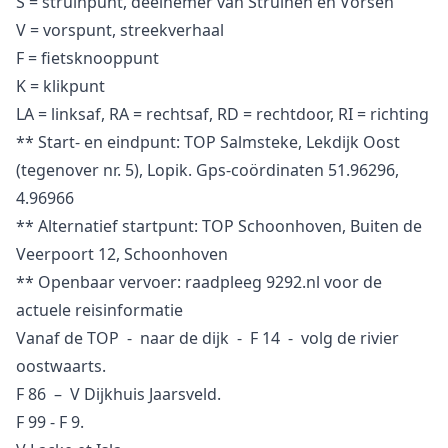
S = struinpunt, deelnemer van Struinen en Vorsen
V = vorspunt, streekverhaal
F = fietsknooppunt
K = klikpunt
LA = linksaf, RA = rechtsaf, RD = rechtdoor, RI = richting
** Start- en eindpunt: TOP Salmsteke, Lekdijk Oost
(tegenover nr. 5), Lopik. Gps-coördinaten 51.96296,
4.96966
** Alternatief startpunt: TOP Schoonhoven, Buiten de
Veerpoort 12, Schoonhoven
** Openbaar vervoer: raadpleeg 9292.nl voor de
actuele reisinformatie
Vanaf de TOP - naar de dijk - F 14 - volg de rivier
oostwaarts.
F 86 – V Dijkhuis Jaarsveld.
F 99 - F 9.