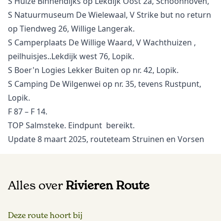
S Huize Binnendijks op Lekdijk Oost 2a, Schoonhoven,
S Natuurmuseum De Wielewaal, V Strike but no return
op Tiendweg 26, Willige Langerak.
S Camperplaats De Willige Waard, V Wachthuizen ,
peilhuisjes..Lekdijk west 76, Lopik.
S Boer'n Logies Lekker Buiten op nr. 42, Lopik.
S Camping De Wilgenwei op nr. 35, tevens Rustpunt,
Lopik.
F 87 – F 14.
TOP Salmsteke. Eindpunt bereikt.
Update 8 maart 2025, routeteam Struinen en Vorsen
Alles over
Rivieren Route
Deze route hoort bij