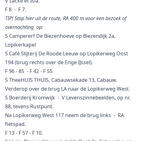
V Lacke et Isla.
F 8 - F 7.
TIP! Stap hier uit de route, RA 400 m voor een bezoek of
overnachting op:
S Campererf De Biezenhoeve op Biezendijk 2a,
Lopikerkapel
S Café Slijterij De Roode Leeuw op Lopikerweg Oost
194 (brug rechts over de Enge IJssel).
F 96 - 85 - F 42 - F 55
S TheeHUIS THUIS, Cabauwsekade 13, Cabauw.
Verderop over de brug LA naar de Lopikerweg West.
S Boerderij Kromwijk - V Levenszinnebeelden, op nr.
88, tevens Rustpunt.
Na Lopikerweg West 117 neem de brug links - RA
fietspad.
F 13 - F 57 - F 10.