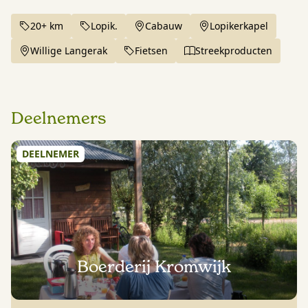
20+ km
Lopik.
Cabauw
Lopikerkapel
Willige Langerak
Fietsen
Streekproducten
Deelnemers
DEELNEMER
Boerderij Kromwijk