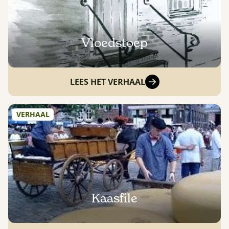
Vloedstoep
LEES HET VERHAAL
VERHAAL
Kaasfile