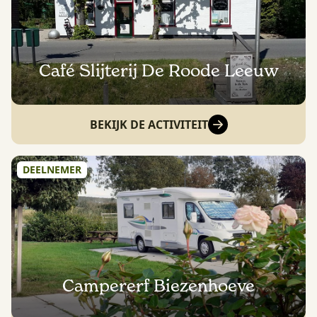
Café Slijterij De Roode Leeuw
BEKIJK DE ACTIVITEIT
DEELNEMER
Campererf Biezenhoeve