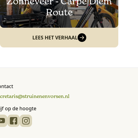
Zonneveer - Carpe Diem
Route
LEES HET VERHAAL
ontact
ecretaris@struinenenvorsen.nl
ijf op de hoogte