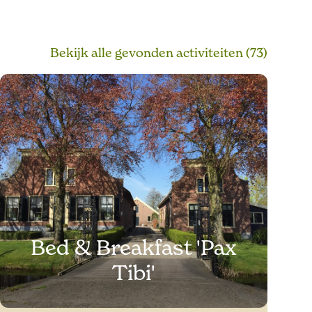
Bekijk alle
gevonden activiteiten
(73)
Bed & Breakfast 'Pax
Tibi'