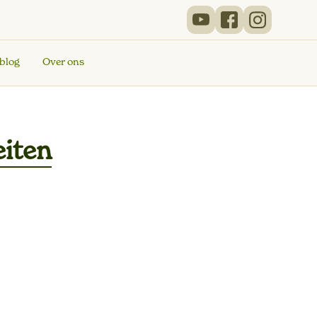
 blog
Over ons
eiten
en