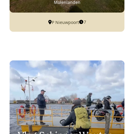
Molenlanden
7
P Nieuwpoort