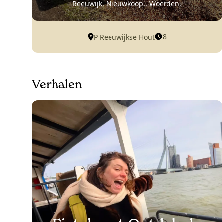
Reeuwijk, Nieuwkoop., Woerden.
8
P Reeuwijkse Hout
Verhalen