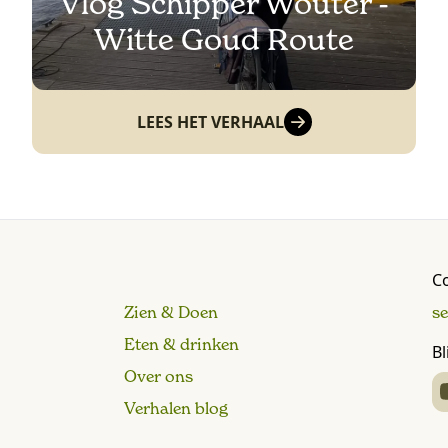
Vlog Schipper Wouter -
Witte Goud Route
LEES HET VERHAAL
C
Zien & Doen
s
Eten & drinken
Bl
Over ons
Verhalen blog