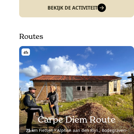
BEKIJK DE ACTIVITEIT
Routes
Carpe Diem Route
75
km Fietsen • Alphen aan den Rijn., Bodegraven-