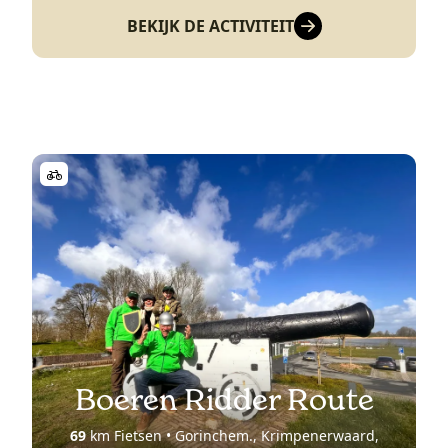
BEKIJK DE ACTIVITEIT
Boeren Ridder Route
69
km Fietsen • Gorinchem., Krimpenerwaard,