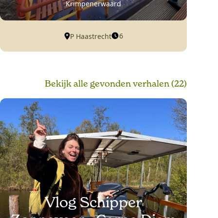
Krimpenerwaard
6
P Haastrecht
Bekijk alle
gevonden verhalen
(22)
Vlog Schipper