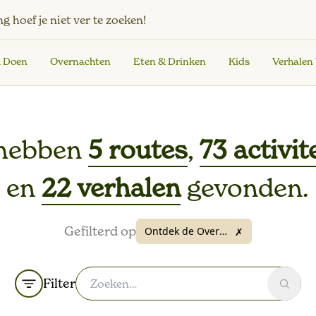
ng
hoef je niet ver te zoeken!
& Doen
Overnachten
Eten & Drinken
Kids
Verhalen
hebben
5 routes
,
73 activit
en
22 verhalen
gevonden.
Gefilterd op
Ontdek de Overkant
✗
Filter
Zoek