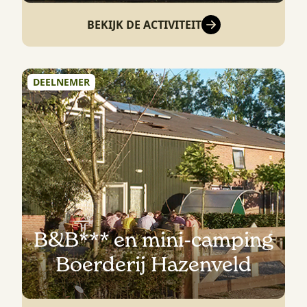
BEKIJK DE ACTIVITEIT
DEELNEMER
B&B*** en mini-camping
Boerderij Hazenveld