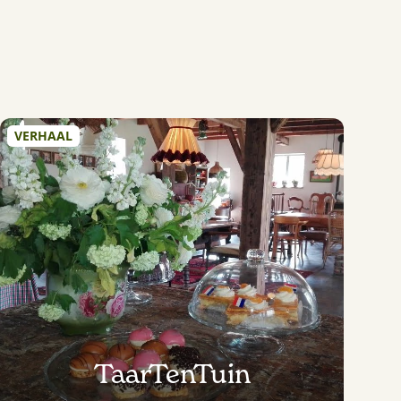
VERHAAL
TaarTenTuin