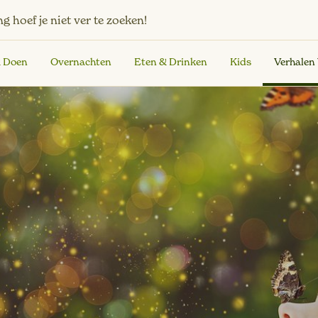
ng
hoef je niet ver te zoeken!
& Doen
Overnachten
Eten & Drinken
Kids
Verhalen