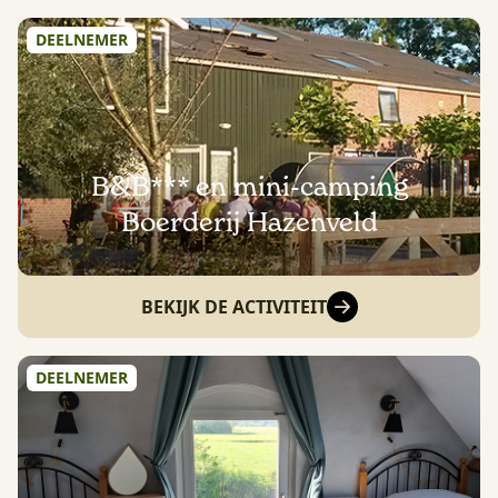
DEELNEMER
B&B*** en mini-camping
Boerderij Hazenveld
BEKIJK DE ACTIVITEIT
DEELNEMER