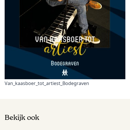
Van_kaasboer_tot_artiest_Bodegraven
Bekijk ook