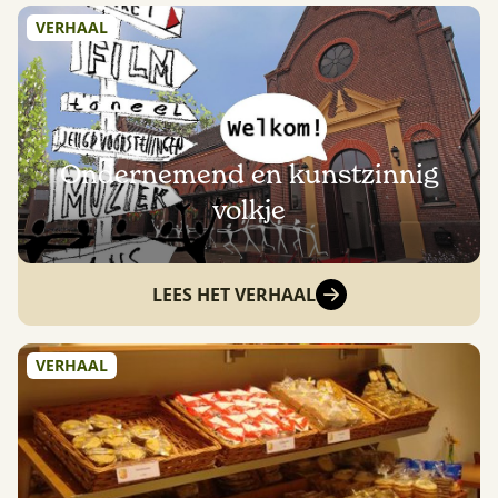
VERHAAL
Ondernemend en kunstzinnig
volkje
LEES HET VERHAAL
VERHAAL