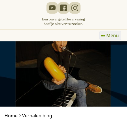
Een onvergetelijke ervaring
hoef je niet ver te zoeken!
Menu
Home
Verhalen blog