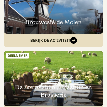
Brouwcafé de Molen
BEKIJK DE ACTIVITEIT
DEELNEMER
De Steinsetuin , Theetuin en
Brasserie