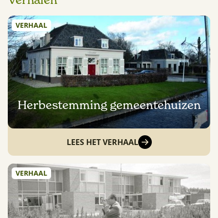
Verhalen
VERHAAL
Herbestemming gemeentehuizen
LEES HET VERHAAL
VERHAAL