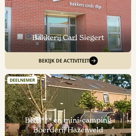
Bakkerij Carl Siegert
BEKIJK DE ACTIVITEIT
DEELNEMER
B&B*** en mini-camping
Boerderij Hazenveld