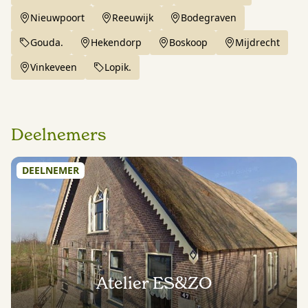
Nieuwpoort
Reeuwijk
Bodegraven
Gouda.
Hekendorp
Boskoop
Mijdrecht
Vinkeveen
Lopik.
Deelnemers
DEELNEMER
Atelier ES&ZO