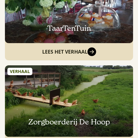
TaarTenTuin
LEES HET VERHAAL
VERHAAL
Zorgboerderij De Hoop