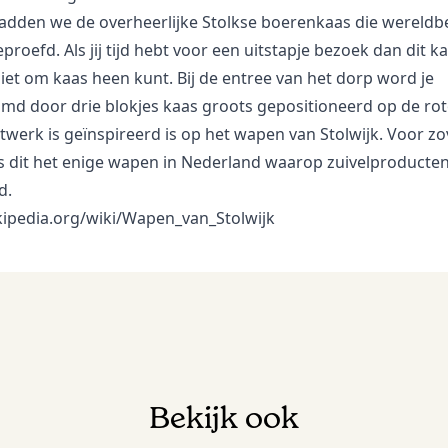
adden we de overheerlijke Stolkse boerenkaas die wereld
geproefd. Als jij tijd hebt voor een uitstapje bezoek dan dit k
iet om kaas heen kunt. Bij de entree van het dorp word je
md door drie blokjes kaas groots gepositioneerd op de ro
twerk is geïnspireerd is op het wapen van Stolwijk. Voor zo
s dit het enige wapen in Nederland waarop zuivelproducten
d.
kipedia.org/wiki/Wapen_van_Stolwijk
Bekijk ook