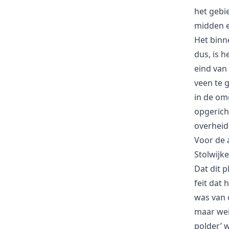
het gebie
midden e
Het binn
dus, is h
eind van
veen te 
in de om
opgerich
overheid
Voor de a
Stolwijk
Dat dit p
feit dat 
was van 
maar wei
polder’ 