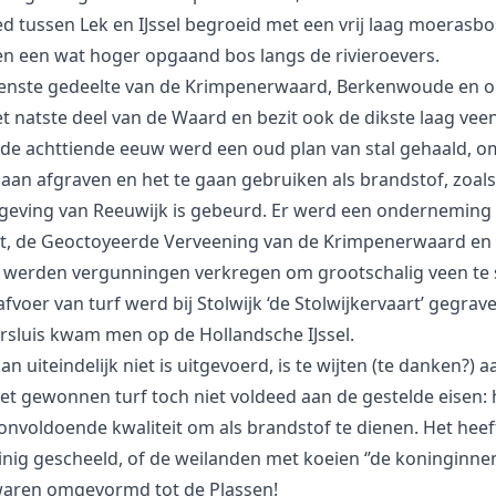
d tussen Lek en IJssel begroeid met een vrij laag moerasbo
n een wat hoger opgaand bos langs de rivieroevers.
enste gedeelte van de Krimpenerwaard, Berkenwoude en 
et natste deel van de Waard en bezit ook de dikste laag vee
 de achttiende eeuw werd een oud plan van stal gehaald, om
gaan afgraven en het te gaan gebruiken als brandstof, zoals
geving van Reeuwijk is gebeurd. Er werd een onderneming
t, de Geoctoyeerde Verveening van de Krimpenerwaard en
 werden vergunningen verkregen om grootschalig veen te 
fvoer van turf werd bij Stolwijk ‘de Stolwijkervaart’ gegrave
ersluis kwam men op de Hollandsche IJssel.
lan uiteindelijk niet is uitgevoerd, is te wijten (te danken?) a
het gewonnen turf toch niet voldeed aan de gestelde eisen: 
onvoldoende kwaliteit om als brandstof te dienen. Het heef
nig gescheeld, of de weilanden met koeien ‘’de koninginne
waren omgevormd tot de Plassen!