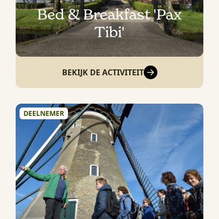
Bed & Breakfast 'Pax
Tibi'
BEKIJK DE ACTIVITEIT
DEELNEMER