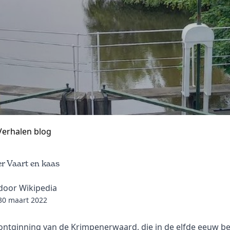
Verhalen blog
er Vaart en kaas
door Wikipedia
30 maart 2022
ontginning van de Krimpenerwaard, die in de elfde eeuw b