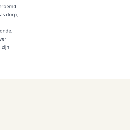
beroemd
aas dorp,
tonde.
ver
 zijn