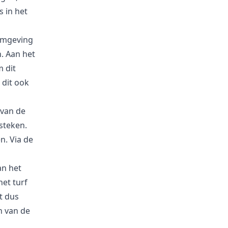
s in het
omgeving
n. Aan het
 dit
 dit ook
 van de
steken.
n. Via de
an het
het turf
t dus
n van de