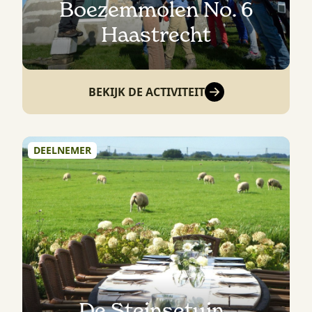
Boezemmolen No. 6
Haastrecht
BEKIJK DE ACTIVITEIT
DEELNEMER
De Steinsetuin ,