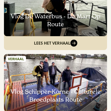
Vlog De Waterbus - De Mart Op
Route
LEES HET VERHAAL
VERHAAL
Vlog Schipper Korne - Culturele
Broedplaats Route